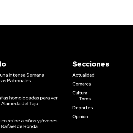
do
Secciones
a una intensa Semana
Actualidad
stas Patronales
Comarca
Cultura
afas homologadas para ver
Toros
a Alameda del Tajo
Deportes
Opinión
co reúne a niños y jóvenes
an Rafael de Ronda