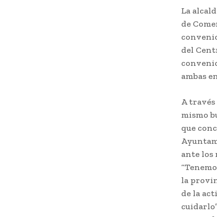
La alcal
de Comer
convenio
del Cent
convenio
ambas en
A través
mismo bu
que conc
Ayuntami
ante los
“Tenemos
la provi
de la ac
cuidarlo”