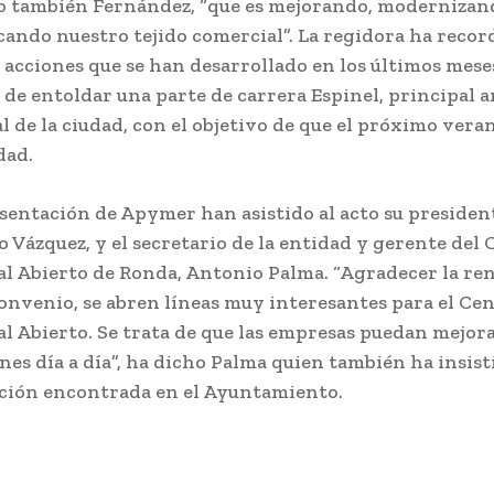
 también Fernández, “que es mejorando, modernizan
icando nuestro tejido comercial”. La regidora ha reco
s acciones que se han desarrollado en los últimos mese
a de entoldar una parte de carrera Espinel, principal a
l de la ciudad, con el objetivo de que el próximo vera
dad.
sentación de Apymer han asistido al acto su presiden
o Vázquez, y el secretario de la entidad y gerente del
l Abierto de Ronda, Antonio Palma. “Agradecer la re
convenio, se abren líneas muy interesantes para el Ce
l Abierto. Se trata de que las empresas puedan mejora
nes día a día”, ha dicho Palma quien también ha insist
ción encontrada en el Ayuntamiento.