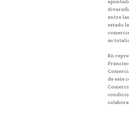
apuntado
diversif
entre la
estado l
comercia
su totali
En repre
Francisc
Comercia
de este 
Comercia
condicio
colabora