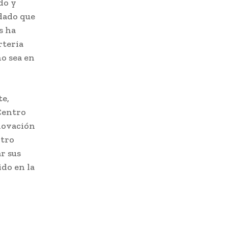
do y
rdado que
s ha
rteria
no sea en
te,
 Centro
novación
ntro
r sus
ido en la