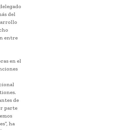
 delegado
más del
arrollo
icho
ón entre
ras en el
nciones
cional
tiones.
antes de
or parte
bemos
es”, ha