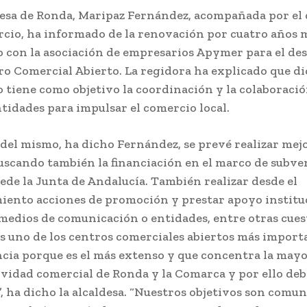
desa de Ronda, Maripaz Fernández, acompañada por el
cio, ha informado de la renovación por cuatro años 
 con la asociación de empresarios Apymer para el des
ro Comercial Abierto. La regidora ha explicado que d
 tiene como objetivo la coordinación y la colaboraci
tidades para impulsar el comercio local.
 del mismo, ha dicho Fernández, se prevé realizar mejo
scando también la financiación en el marco de subve
ede la Junta de Andalucía. También realizar desde el
ento acciones de promoción y prestar apoyo institu
 medios de comunicación o entidades, entre otras cues
 uno de los centros comerciales abiertos más import
ncia porque es el más extenso y que concentra la may
tividad comercial de Ronda y la Comarca y por ello de
, ha dicho la alcaldesa. “Nuestros objetivos son comun