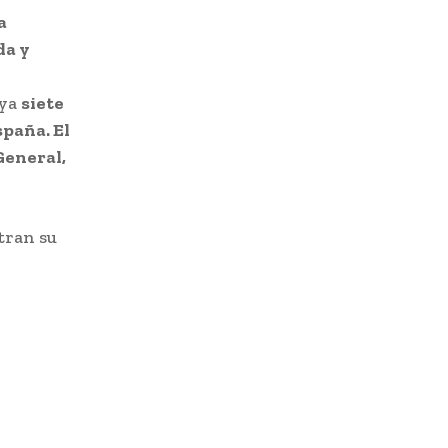
a
da y
 ya
siete
spaña. El
General,
tran su