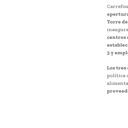
Carrefou
apertura
Torre de
inaugur
centros 
establec
3 y empl
Los tres
política
alimenta
proveedo