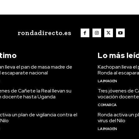
rondadirecto.es
ltimo
Lo más leí
n lleva el pan de masa madre de
Kachopan lleva el
l escaparate nacional
Ronda al escapara
N
LA IMAGEN
enes de Cañete la Real llevan su
Tres jóvenes de Ca
n docente hasta Uganda
vocación docente
COMARCA
tiva un plan de vigilancia contra el
Ronda activa un pl
 Nilo
virus del Nilo
N
LA IMAGEN