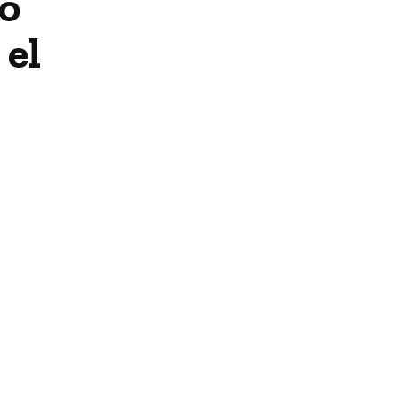
o’
 el