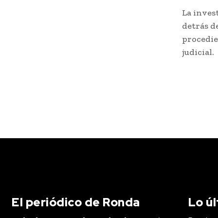
La inves
detrás de
procedie
judicial.
El periódico de Ronda
Lo ú