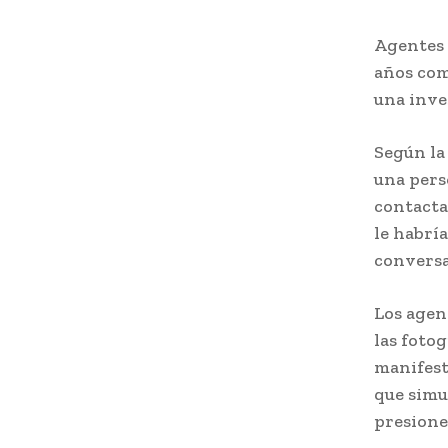
Agentes 
años com
una inve
Según la
una pers
contacta
le habrí
conversa
Los agent
las foto
manifest
que simu
presione