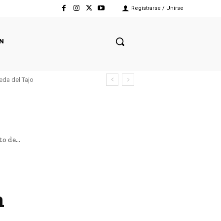
Registrarse / Unirse
N
eda del Tajo
o de...
n