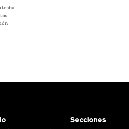
ntraba
ntes
ción
do
Secciones