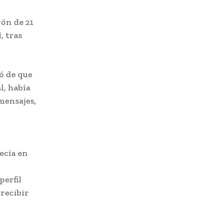
rón de 21
, tras
ó de que
l, había
mensajes,
ecía en
perfil
recibir