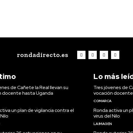
rondadirecto.es
ltimo
Lo más leí
enes de Cañete la Real llevan su
Tres jóvenes de Ca
n docente hasta Uganda
vocación docente
COMARCA
tiva un plan de vigilancia contra el
Ronda activa un pl
 Nilo
virus del Nilo
N
LA IMAGEN