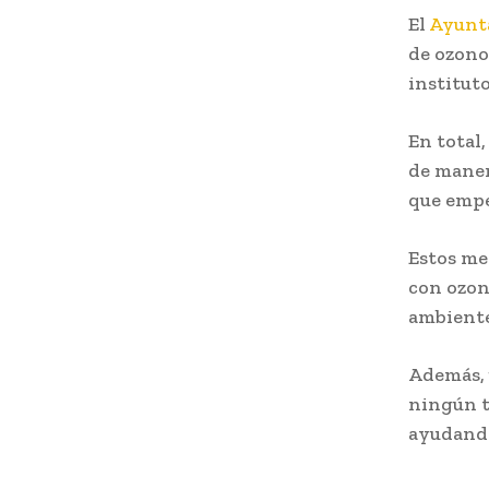
El
Ayunt
de ozono
institut
En total
de maner
que empe
Estos me
con ozon
ambiente
Además, 
ningún t
ayudando