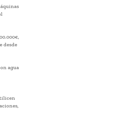
máquinas
el
00.000€,
te desde
con agua
tilicen
aciones,