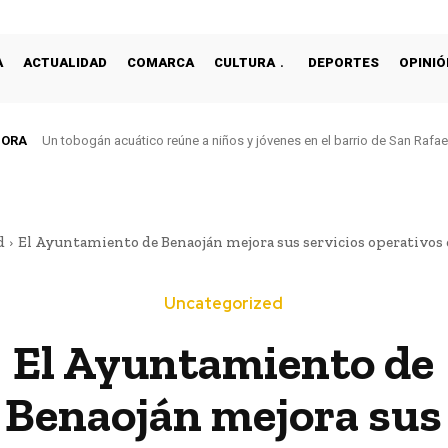
A
ACTUALIDAD
COMARCA
CULTURA
DEPORTES
OPINIÓ
HORA
Un tobogán acuático reúne a niños y jóvenes en el barrio de San Rafa
d
El Ayuntamiento de Benaoján mejora sus servicios operativos co
Uncategorized
El Ayuntamiento de
Benaoján mejora sus