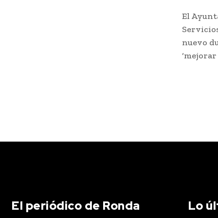
El Ayunt
Servicio
nuevo du
‘mejorar 
El periódico de Ronda
Lo ú