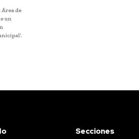
l Área de
de un
en
nicipal’.
do
Secciones