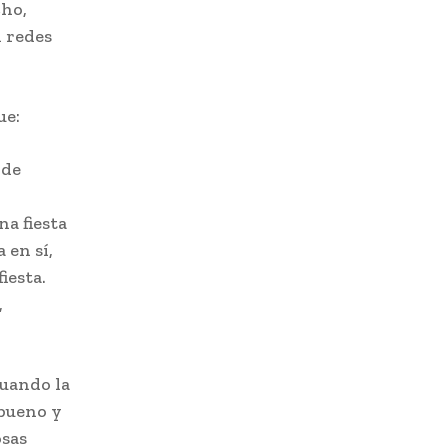
ho,
 redes
ue:
 de
na fiesta
 en sí,
iesta.
,
cuando la
 bueno y
osas