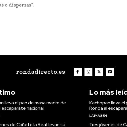
s o dispersas”.
rondadirecto.es
ltimo
Lo más leí
n lleva el pan de masa madre de
Kachopan lleva el
l escaparate nacional
Ronda al escapara
N
LA IMAGEN
enes de Cañete la Real llevan su
Tres jóvenes de Ca