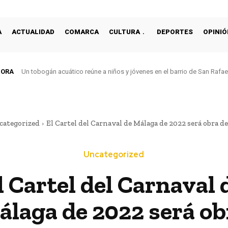
A
ACTUALIDAD
COMARCA
CULTURA
DEPORTES
OPINIÓ
HORA
Un tobogán acuático reúne a niños y jóvenes en el barrio de San Rafa
categorized
El Cartel del Carnaval de Málaga de 2022 será obra de
Uncategorized
l Cartel del Carnaval 
álaga de 2022 será ob