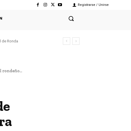
Registrarse / Unirse
N
el de Ronda
l rondeño...
de
ra