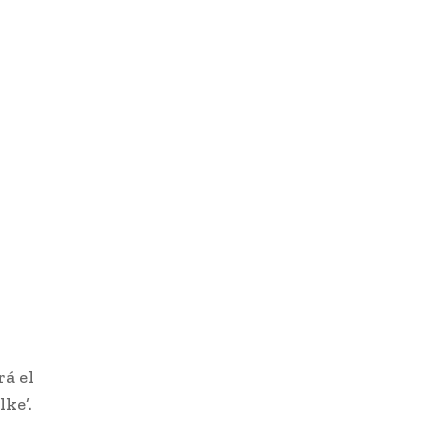
rá el
ke’.