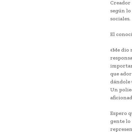
Creador 
según lo
sociales.
El conoc
«Me dio 
responsa
important
que adoro
dándole 
Un polie
aficionad
Espero qu
gente lo
represen