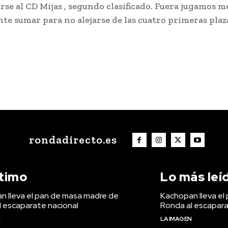
se al CD Mijas , segundo clasificado. Fuera jugamos me
te sumar para no alejarse de las cuatro primeras plaz
rondadirecto.es
ltimo
Lo más leí
n lleva el pan de masa madre de
Kachopan lleva el
l escaparate nacional
Ronda al escapara
N
LA IMAGEN