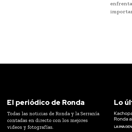
enfrentar
importan
El periódico de Ronda
Lo ú
Kachopa
Todas las noticias de Ronda y la Serranía
Ronda a
contadas en directo con los mejores
videos y fotografías.
LA IMAGE