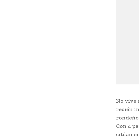
No vive 
recién in
rondeño 
Con 4 pa
sitúan e