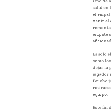
Uno de lo
salió en
el empate
venir el 
remontad
empate s
aficionad
Es solo 
como loc
dejar la 
jugador 
Faucho j
retirars
equipo.
Este fin