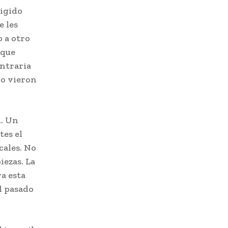
rigido
e les
o a otro
 que
ontraria
lo vieron
u. Un
tes el
cales. No
iezas. La
a esta
l pasado