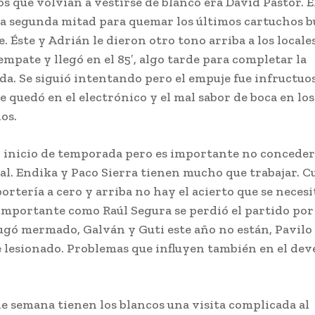
s que volvían a vestirse de blanco era David Pastor. E
 la segunda mitad para quemar los últimos cartuchos 
. Éste y Adrián le dieron otro tono arriba a los locales
empate y llegó en el 85′, algo tarde para completar la
a. Se siguió intentando pero el empuje fue infructuos
e quedó en el electrónico y el mal sabor de boca en los
os.
el inicio de temporada pero es importante no concede
al. Endika y Paco Sierra tienen mucho que trabajar. C
portería a cero y arriba no hay el acierto que se necesi
importante como Raúl Segura se perdió el partido por 
ugó mermado, Galván y Guti este año no están, Pavilo
e lesionado. Problemas que influyen también en el dev
 de semana tienen los blancos una visita complicada al