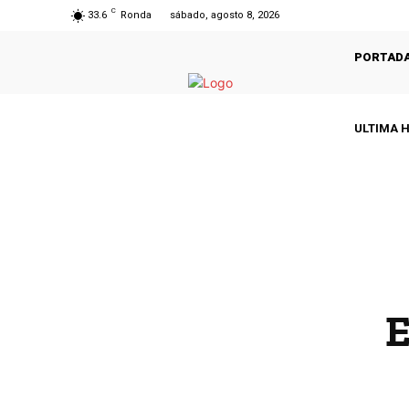
C
33.6
Ronda
sábado, agosto 8, 2026
PORTAD
ULTIMA 
E