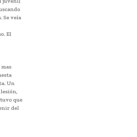
l juvenil
buscando
. Se veía
o. El
r mas
uesta
ta. Un
lesión,
 tuvo que
enir del