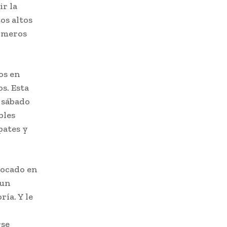
ir la
os altos
rimeros
os en
s. Esta
o sábado
bles
pates y
locado en
 un
ía. Y le
rse