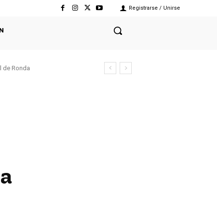
Registrarse / Unirse
N
el de Ronda
ra