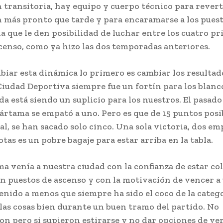
n transitoria, hay equipo y cuerpo técnico para revert
n más pronto que tarde y para encaramarse a los puest
la que le den posibilidad de luchar entre los cuatro p
scenso, como ya hizo las dos temporadas anteriores.
biar esta dinámica lo primero es cambiar los resultad
 Ciudad Deportiva siempre fue un fortín para los blanco
a está siendo un suplicio para los nuestros. El pasad
Cártama se empató a uno. Pero es que de 15 puntos posi
al, se han sacado solo cinco. Una sola victoria, dos em
tas es un pobre bagaje para estar arriba en la tabla.
ma venía a nuestra ciudad con la confianza de estar co
 en puestos de ascenso y con la motivación de vencer a
enido a menos que siempre ha sido el coco de la categor
 las cosas bien durante un buen tramo del partido. No
n pero si supieron estirarse y no dar opciones de ve