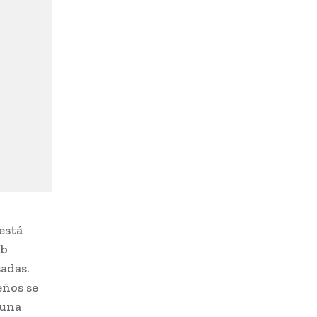
está
ub
adas.
eños se
 una