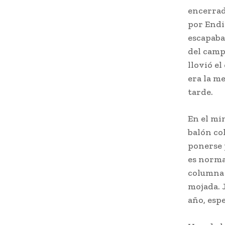
encerrad
por Endik
escapaba 
del camp
llovió el
era la m
tarde.
En el mi
balón col
ponerse 
es normal
columna 
mojada. 
año, esp