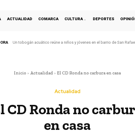
A
ACTUALIDAD
COMARCA
CULTURA
DEPORTES
OPINIÓ
HORA
Un tobogán acuático reúne a niños y jóvenes en el barrio de San Rafa
Inicio
Actualidad
El CD Ronda no carbura en casa
Actualidad
l CD Ronda no carbu
en casa