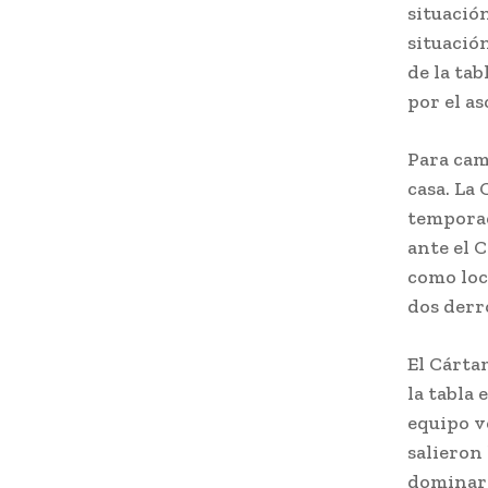
situació
situació
de la tab
por el a
Para cam
casa. La
temporad
ante el 
como loc
dos derro
El Cárta
la tabla
equipo v
salieron
dominaro