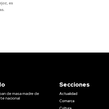
jor, es
as.
do
Secciones
 pan de masa madre de
Actualidad
te nacional
Comarca
Cultura