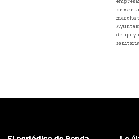
empresar
presenta
marcha t
Ayuntami
de apoyo
sanitari
El periódico de Ronda
Lo ú