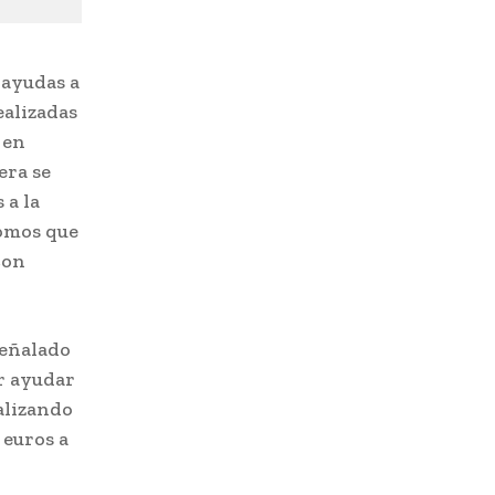
 ayudas a
ealizadas
 en
era se
 a la
nomos que
con
señalado
r ayudar
alizando
 euros a