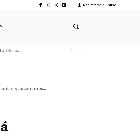
Registrarse / Unirse
N
el de Ronda
ciantes y autónomos...
rá