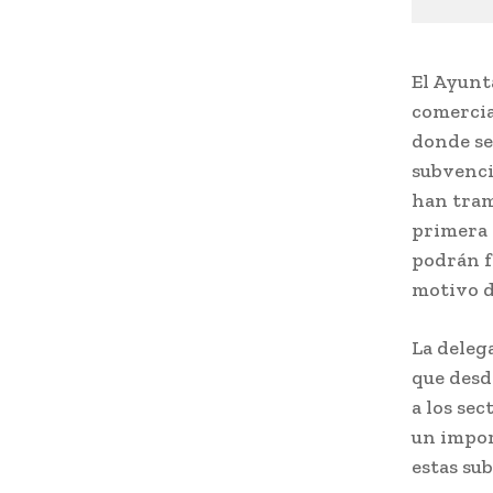
El Ayunt
comercia
donde se
subvenci
han tram
primera 
podrán f
motivo d
La deleg
que desd
a los se
un impor
estas su