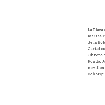
La Plaza
martes 12
de la Bo
Cartel e
Olivero 
Ronda, J
novillos
Bohorqu