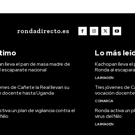
rondadirecto.es
ltimo
Lo más leí
n lleva el pan de masa madre de
Kachopan lleva el
l escaparate nacional
Ronda al escapara
N
LA IMAGEN
enes de Cañete la Real llevan su
Tres jóvenes de Ca
n docente hasta Uganda
vocación docente
COMARCA
tiva un plan de vigilancia contra el
Ronda activa un pl
 Nilo
virus del Nilo
N
LA IMAGEN