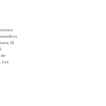
próximo
beneficio
iana. El
l
 de
. Los