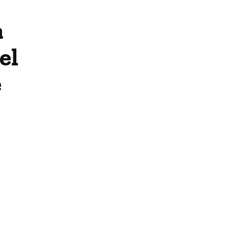
a
el
e