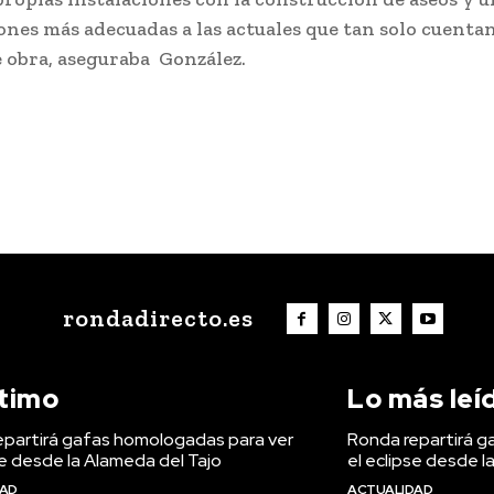
ones más adecuadas a las actuales que tan solo cuenta
e obra, aseguraba González.
rondadirecto.es
ltimo
Lo más leí
epartirá gafas homologadas para ver
Ronda repartirá g
se desde la Alameda del Tajo
el eclipse desde l
DAD
ACTUALIDAD