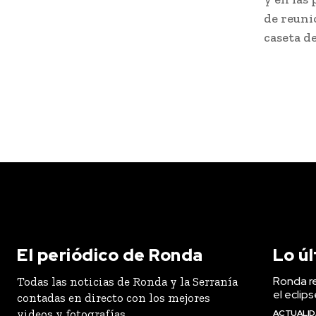
de reuni
caseta d
El periódico de Ronda
Lo ú
Ronda r
Todas las noticias de Ronda y la Serranía
el eclip
contadas en directo con los mejores
videos y fotografías.
ACTUALI