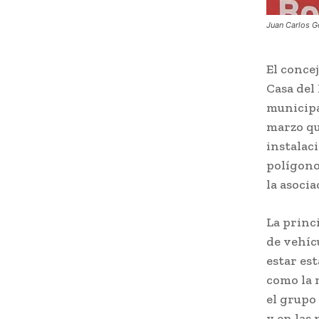
Juan Carlos G
El concej
Casa del
municipa
marzo qu
instalac
polígono
la asoci
La princ
de vehíc
estar est
como la 
el grupo
y en las