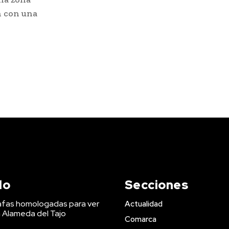
n con una
do
Secciones
afas homologadas para ver
Actualidad
a Alameda del Tajo
Comarca