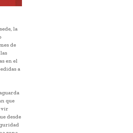
sede, la
o
 mes de
las
as en el
cedidas a
vaguarda
an que
rvir
que desde
eguridad
una zona