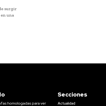
de surgir
 en una
do
Secciones
afas homologadas para ver
Actualidad