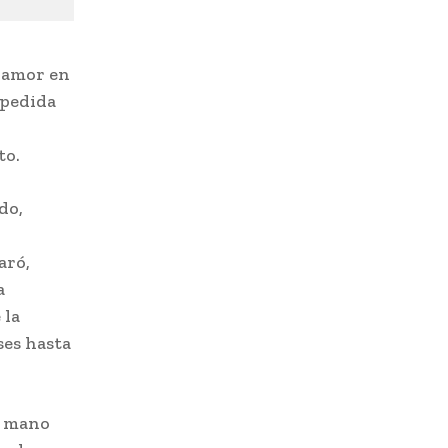
u amor en
 pedida
r
to.
do,
aró,
a
 la
ses hasta
e mano