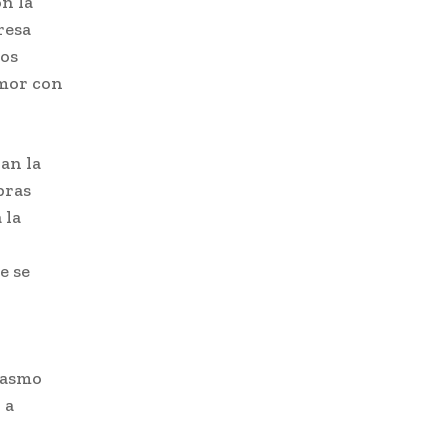
n la
resa
los
amor con
an la
bras
 la
e se
iasmo
 a