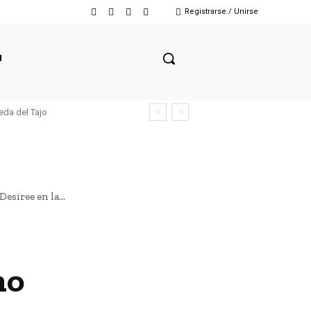
Registrarse / Unirse
N
eda del Tajo
siree en la...
no