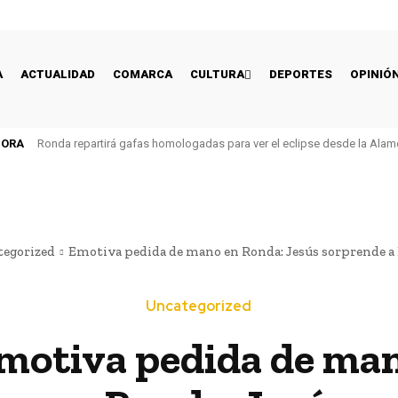
A
ACTUALIDAD
COMARCA
CULTURA
DEPORTES
OPINIÓ
HORA
Ronda repartirá gafas homologadas para ver el eclipse desde la Alam
egorized
Emotiva pedida de mano en Ronda: Jesús sorprende a De
Uncategorized
motiva pedida de ma