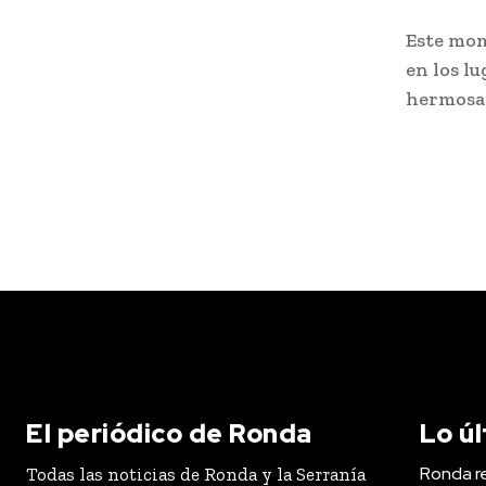
Este mom
en los l
hermosa 
El periódico de Ronda
Lo ú
Ronda r
Todas las noticias de Ronda y la Serranía