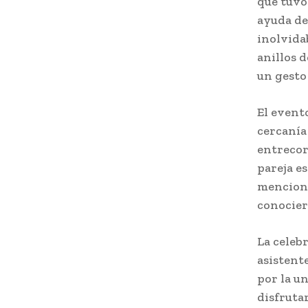
que tuvo
ayuda de
inolvidab
anillos 
un gesto
El event
cercanía
entrecor
pareja e
mencionó
conocier
La celeb
asistent
por la u
disfruta