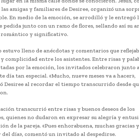
 lugar en la misma calle donde se conocieron. Jesús, co
 las amigas y familiares de Desiree, organizó una sorp
le. En medio de la emoción, se arrodilló y le entregó 
de pedida junto con un ramo de flores, sellando así su 
 romántico y significativo.
o estuvo lleno de anécdotas y comentarios que reflejab
 y complicidad entre los asistentes. Entre risas y pala
tadas por la emoción, los invitados celebraron junto a
ste día tan especial. «Mucho, nueve meses va a hacer»,
 Desiree al recordar el tiempo transcurrido desde qu
on.
ración transcurrió entre risas y buenos deseos de los
es, quienes no dudaron en expresar su alegría y entus
nión de la pareja. «Pues enhorabuena, muchas gracias y
r del día», comentó un invitado al despedirse.