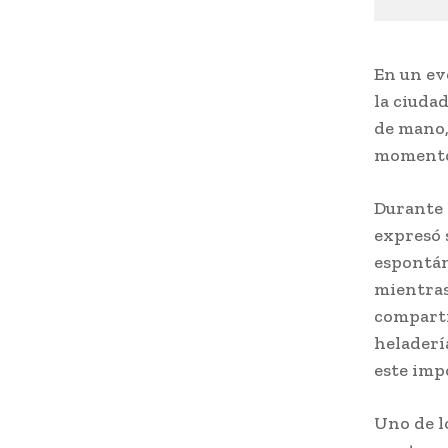
En un ev
la ciuda
de mano,
momentos
Durante 
expresó 
espontán
mientras
compartió
heladerí
este im
Uno de l