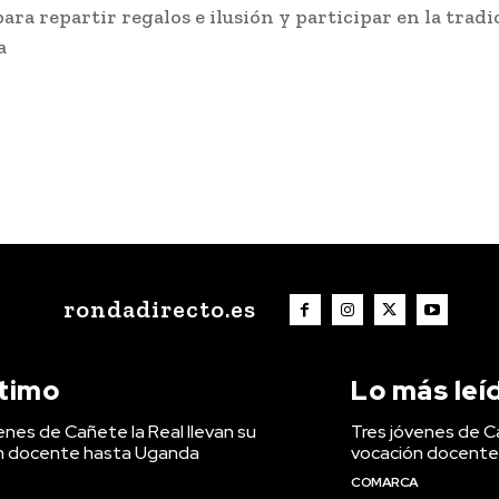
ara repartir regalos e ilusión y participar en la tradi
a
rondadirecto.es
ltimo
Lo más leí
enes de Cañete la Real llevan su
Tres jóvenes de Ca
n docente hasta Uganda
vocación docente
COMARCA