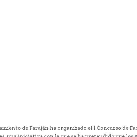
amiento de Faraján ha organizado el I Concurso de F
s, una iniciativa con la que se ha pretendido que los 