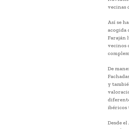
vecinas 
Así se h
acogida 
Faraján 
vecinos 
compleme
De maner
Fachadas
y tambié
valoraci
diferent
ibéricos 
Desde el