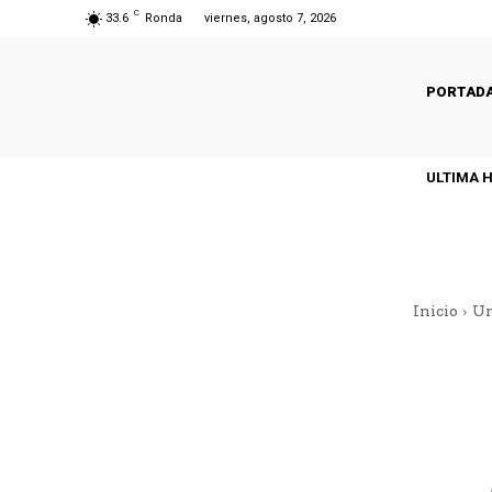
C
33.6
Ronda
viernes, agosto 7, 2026
PORTAD
ULTIMA 
Inicio
Un