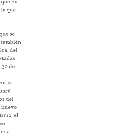
 que ha
 la que
que se
, también
Sra. del
retadas
 30 de
on la
tuará
os del
l nuevo
timo, el
se
án a