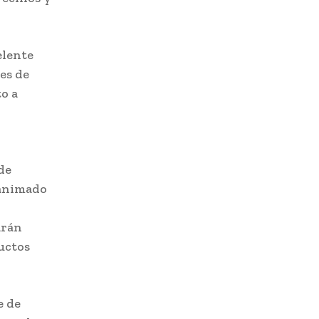
elente
es de
o a
de
 animado
arán
uctos
e de