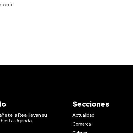
cional
do
Secciones
ñete la Real llevan su
Actualidad
 hasta Uganda
Comarca