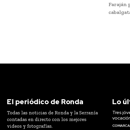
Faraján p
cabalgat
El periódico de Ronda
Lo ú
Tres jóv
Todas las noticias de Ronda y la Serranía
vocació
contadas en directo con los mejores
videos y fotografías.
COMARCA