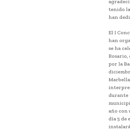
agradeci
tenido la
han dedi
El I Con
han orga
se ha cel
Rosario,
por la B
diciembre
Marbella
interpre
durante 
municipi
año con 
día 5 de 
instalar