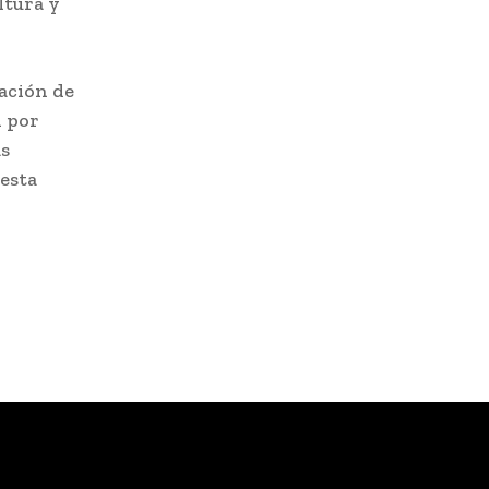
ltura y
tación de
d por
as
 esta