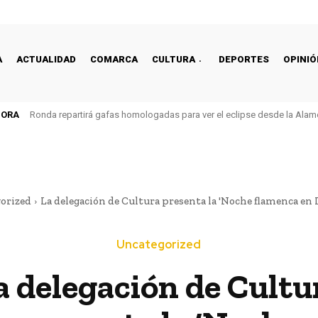
A
ACTUALIDAD
COMARCA
CULTURA
DEPORTES
OPINIÓ
HORA
Ronda repartirá gafas homologadas para ver el eclipse desde la Alam
orized
La delegación de Cultura presenta la 'Noche flamenca en L
Uncategorized
a delegación de Cultu