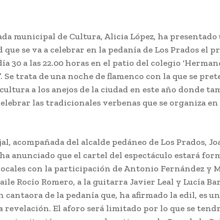
ada municipal de Cultura, Alicia López, ha presentado
d que se va a celebrar en la pedanía de Los Prados el 
ía 30 a las 22.00 horas en el patio del colegio ‘Herman
’. Se trata de una noche de flamenco con la que se pre
 cultura a los anejos de la ciudad en este año donde t
elebrar las tradicionales verbenas que se organiza en
jal, acompañada del alcalde pedáneo de Los Prados, J
 ha anunciado que el cartel del espectáculo estará fo
 locales con la participación de Antonio Fernández y 
baile Rocío Romero, a la guitarra Javier Leal y Lucía Ba
 cantaora de la pedanía que, ha afirmado la edil, es u
 revelación. El aforo será limitado por lo que se tend