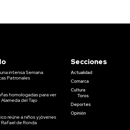
do
Secciones
a una intensa Semana
Actualidad
stas Patronales
Comarca
Cultura
afas homologadas para ver
Toros
a Alameda del Tajo
Deportes
Opinión
co reúne a niños y jóvenes
an Rafael de Ronda