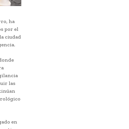
rro, ha
s por el
la ciudad
gencia.
 donde
ra
gilancia
uir las
ntinúan
orológico
egado en