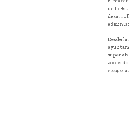
el munic
de la Es
desarrol
administ
Desde la
ayuntami
supervis
zonas do
riesgo pa