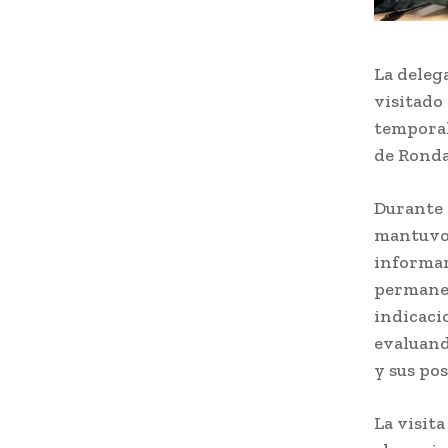
La deleg
visitado
temporal
de Ronda
Durante 
mantuvo 
informar
permanen
indicaci
evaluand
y sus pos
La visit