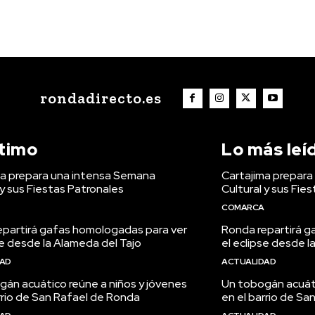
rondadirecto.es
ltimo
Lo más leí
ma prepara una intensa Semana
Cartajima prepar
 y sus Fiestas Patronales
Cultural y sus Fie
COMARCA
epartirá gafas homologadas para ver
Ronda repartirá g
se desde la Alameda del Tajo
el eclipse desde l
DAD
ACTUALIDAD
án acuático reúne a niños y jóvenes
Un tobogán acuáti
rrio de San Rafael de Ronda
en el barrio de S