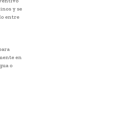
eventivo
inos y se
do entre
para
lmente en
gua o