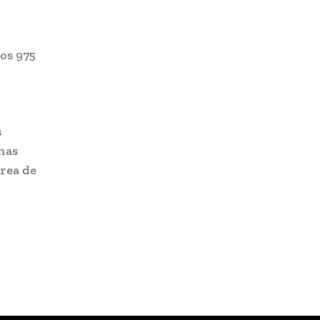
los 975
s
onas
Área de