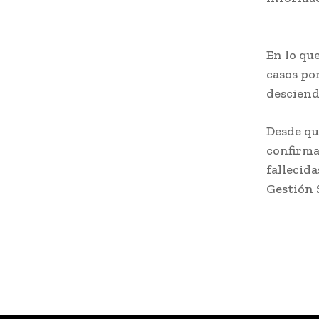
En lo que
casos po
desciend
Desde qu
confirmad
fallecida
Gestión S