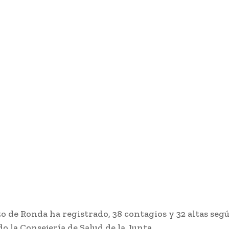
ito de Ronda ha registrado, 38 contagios y 32 altas seg
o la Consejería de Salud de la Junta.