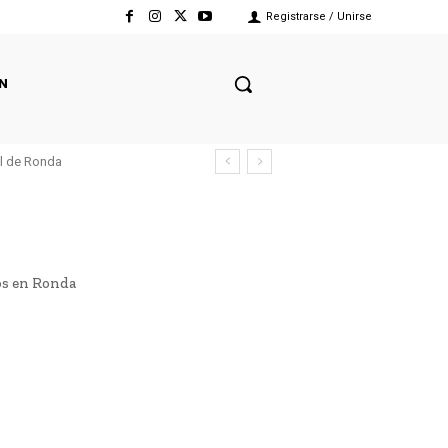
Registrarse / Unirse
N
el de Ronda
sos en Ronda