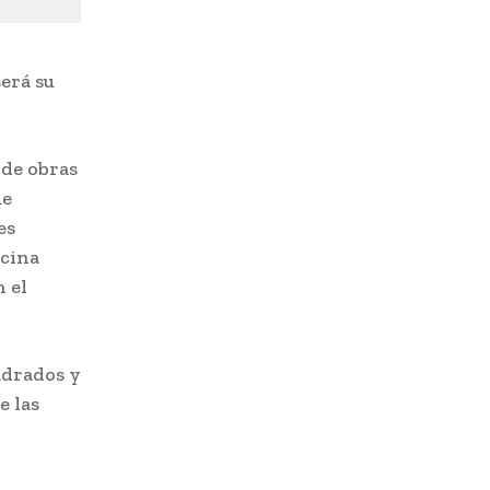
erá su
 de obras
ue
es
scina
n el
adrados y
e las