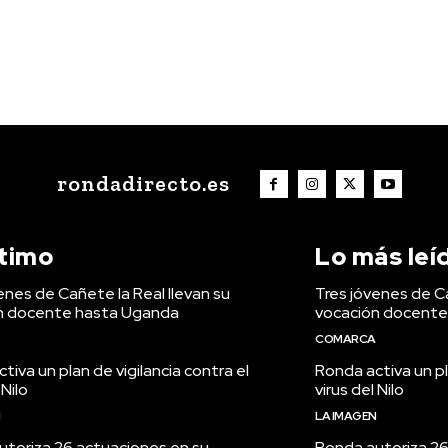
rondadirecto.es
ltimo
Lo más leí
enes de Cañete la Real llevan su
Tres jóvenes de Ca
n docente hasta Uganda
vocación docente
COMARCA
tiva un plan de vigilancia contra el
Ronda activa un pl
 Nilo
virus del Nilo
N
LA IMAGEN
utoriza 26 actuaciones en su
Ronda autoriza 26