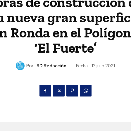
bras de construcción 
u nueva gran superfic
n Ronda en el Polígo
‘El Fuerte’
Por:
RD Redacción
Fecha:
13 julio 2021