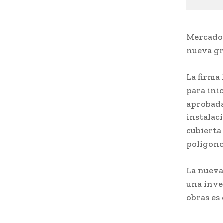
Mercadon
nueva gr
La firma
para inic
aprobada
instalac
cubierta 
polígono 
La nueva
una inver
obras es