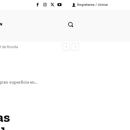
Registrarse / Unirse
N
el de Ronda
an superficie en...
as