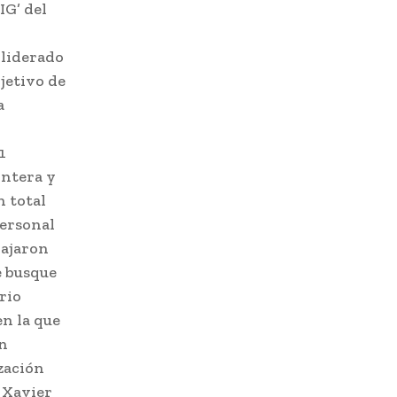
IG’ del
 liderado
jetivo de
a
1
ontera y
n total
personal
bajaron
e busque
rio
n la que
an
zación
 Xavier