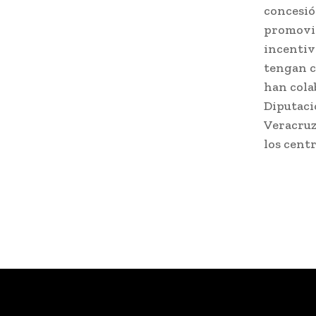
concesió
promovid
incentiv
tengan c
han cola
Diputaci
Veracruz
los cent