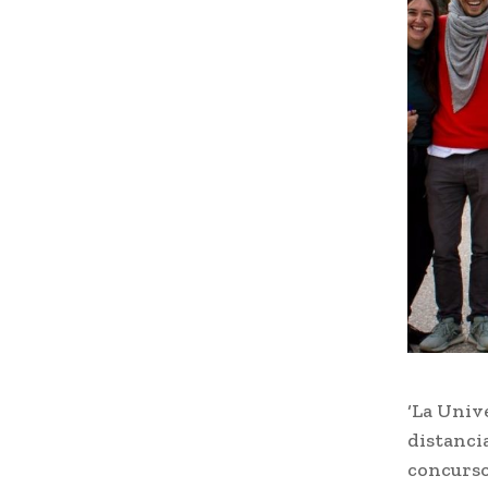
‘La Unive
distanci
concurso