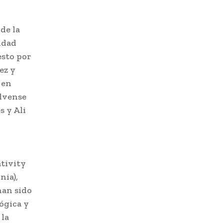
de la
idad
esto por
ez y
 en
álvense
s y Ali
tivity
nia),
han sido
ógica y
 la