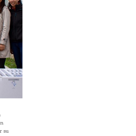
a
un
r su