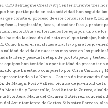
r, CEO deImagine CreativityCenter.Durante tres hora
que han participado en esta actividad han seguido las
las que consta el proceso de este concurso: fase 0, for
o; fase 1, inspiración; fase 2, ideación; fase 3, prototip
comunicación.Una vez formados los equipos, uno de los
es ha sido la elección del reto en el que trabajar, hab
:1. Cómo hacer el rural más atractivo para los jóvene
la calidad de vida de nuestros mayores en los pueblos
ada la idea y pasada la etapa de prototipado y testeo, 
es equipos han tenido la oportunidad de presentar sus
jurado que ha estado compuesto por Oliva Carrión y 
representando a La Noria – Centro de Innovación Soci
ón de Málaga, Rocío Vallejo, técnica de juventud de la
ón Montaña y Desarrollo, José Antonio Zurera, alcald
e la Frontera, María del Carmen Gutiérrez, concejala 
n del Ayuntamiento de Cortes, Silvestre Barroso, alca