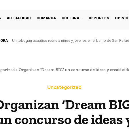
A
ACTUALIDAD
COMARCA
CULTURA
DEPORTES
OPINIÓ
HORA
Un tobogán acuático reúne a niños y jóvenes en el barrio de San Rafa
gorized
Organizan 'Dream BIG' un concurso de ideas y creativid
Uncategorized
Organizan ‘Dream BIG
un concurso de ideas 