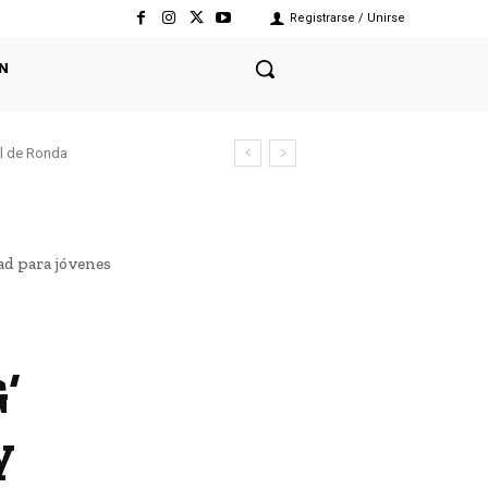
Registrarse / Unirse
N
el de Ronda
ad para jóvenes
’
y