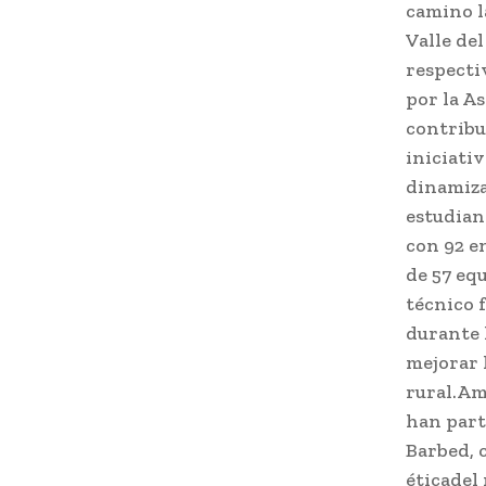
camino l
Valle de
respecti
por la A
contribu
iniciativ
dinamiza
estudian
con 92 en
de 57 eq
técnico 
durante 
mejorar l
rural.Am
han part
Barbed, 
éticadel