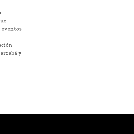
a
que
s eventos
ación
narrabá y