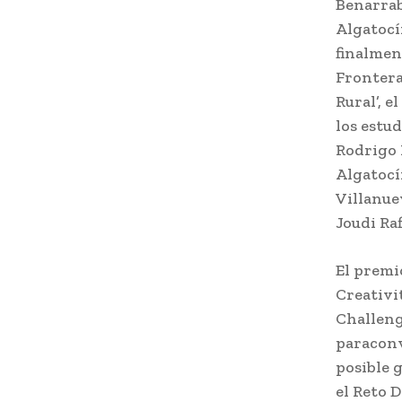
Benarrab
Algatocí
finalmen
Frontera
Rural’, 
los estu
Rodrigo 
Algatocí
Villanue
Joudi Raf
El premi
Creativi
Challenge
paraconv
posible 
el Reto 