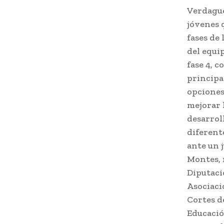
Verdague
jóvenes 
fases de 
del equip
fase 4, 
principal
opciones
mejorar 
desarroll
diferent
ante un 
Montes, 
Diputaci
Asociaci
Cortes d
Educació