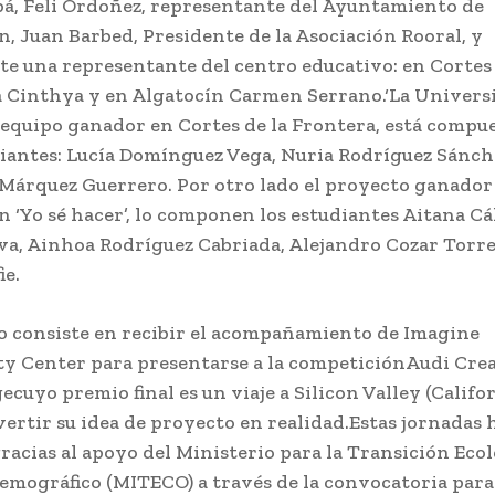
á, Feli Ordoñez, representante del Ayuntamiento de
n, Juan Barbed, Presidente de la Asociación Rooral, y
te una representante del centro educativo: en Cortes 
 Cinthya y en Algatocín Carmen Serrano.‘La Univers
el equipo ganador en Cortes de la Frontera, está compu
diantes: Lucía Domínguez Vega, Nuria Rodríguez Sánch
Márquez Guerrero. Por otro lado el proyecto ganador
n ‘Yo sé hacer’, lo componen los estudiantes Aitana C
va, Ainhoa Rodríguez Cabriada, Alejandro Cozar Torre
ie.
o consiste en recibir el acompañamiento de Imagine
ty Center para presentarse a la competiciónAudi Crea
cuyo premio final es un viaje a Silicon Valley (Califor
ertir su idea de proyecto en realidad.Estas jornadas 
gracias al apoyo del Ministerio para la Transición Ecol
Demográfico (MITECO) a través de la convocatoria para