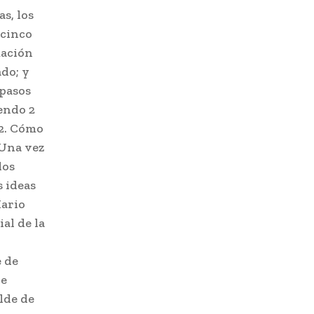
s, los
 cinco
mación
ado; y
 pasos
iendo 2
s2. Cómo
.Una vez
los
 ideas
Mario
al de la
e de
de
lde de