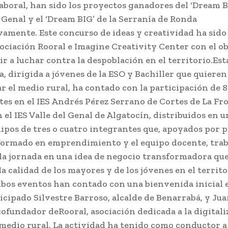
aboral, han sido los proyectos ganadores del ‘Dream B
l Genal y el ‘Dream BIG’ de la Serranía de Ronda
vamente. Este concurso de ideas y creatividad ha sido
sociación Rooral e Imagine Creativity Center con el ob
ir a luchar contra la despoblación en el territorio.Est
a, dirigida a jóvenes de la ESO y Bachiller que quieren
r el medio rural, ha contado con la participación de 8
tes en el IES Andrés Pérez Serrano de Cortes de La Fr
 el IES Valle del Genal de Algatocín, distribuidos en u
uipos de tres o cuatro integrantes que, apoyados por 
formado en emprendimiento y el equipo docente, tra
la jornada en una idea de negocio transformadora qu
a calidad de los mayores y de los jóvenes en el territo
bos eventos han contado con una bienvenida inicial e
icipado Silvestre Barroso, alcalde de Benarrabá, y Ju
cofundador deRooral, asociación dedicada a la digitali
 medio rural. La actividad ha tenido como conductor a