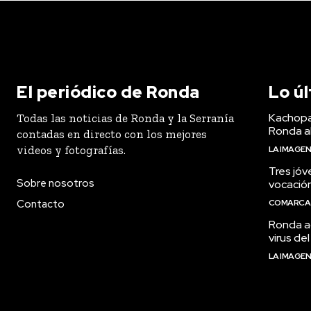
El periódico de Ronda
Lo ú
Kachopa
Todas las noticias de Ronda y la Serranía
Ronda a
contadas en directo con los mejores
videos y fotografías.
LA IMAGE
Tres jóv
Sobre nosotros
vocació
Contacto
COMARCA
Ronda ac
virus del
LA IMAGE