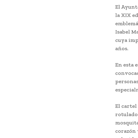
El Ayunt
la XIX ed
emblemát
Isabel M
cuya impl
años.
En esta 
convocad
personas
especial
El carte
rotulado
mosquita
corazón 