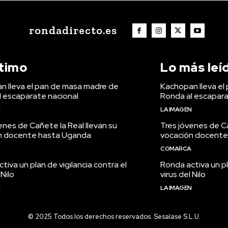
rondadirecto.es
ltimo
Lo más leí
n lleva el pan de masa madre de
Kachopan lleva el
l escaparate nacional
Ronda al escapara
N
LA IMAGEN
enes de Cañete la Real llevan su
Tres jóvenes de Ca
n docente hasta Uganda
vocación docente
COMARCA
tiva un plan de vigilancia contra el
Ronda activa un pl
 Nilo
virus del Nilo
N
LA IMAGEN
© 2025 Todos los derechos reservados. Sesalase S.L.U.