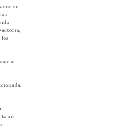
iador de
más
sido
yectoria,
 los
oncurso
ccionada.
a
rta un
s