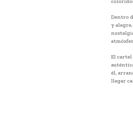
colorido
Dentro d
y alegre
nostalgia
atmósfera
El carte
auténtic
él, arran
llegar c