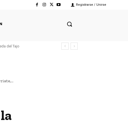
Registrarse / Unirse
N
eda del Tajo
iate,...
la