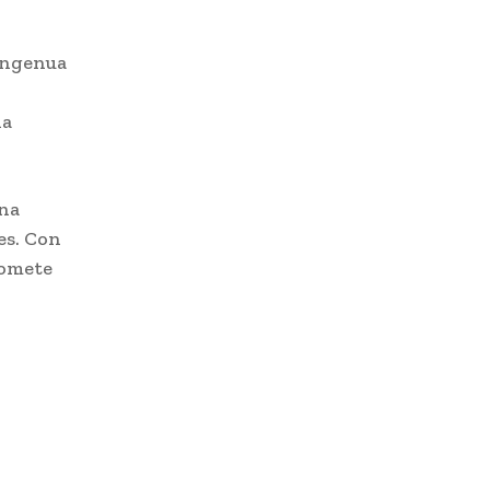
 ingenua
na
una
es. Con
romete