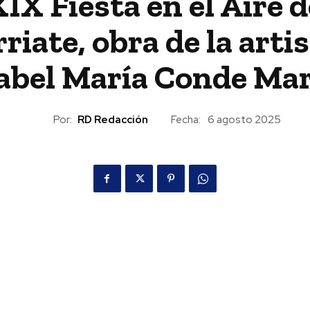
IX Fiesta en el Aire d
riate, obra de la arti
abel María Conde Ma
Por:
RD Redacción
Fecha:
6 agosto 2025