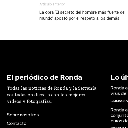
Artículo anterior
La obra ‘El secreto del hombre más fuerte del
mundo’ apostó por el respeto a los demás
El periódico de Ronda
Lo ú
Ronda ac
Todas las noticias de Ronda y la Serranía
virus del
contadas en directo con los mejores
videos y fotografías.
LA IMAGE
Ronda a
Sobre nosotros
conjunt
euros de
Contacto