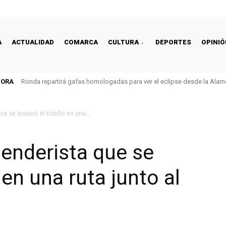
A
ACTUALIDAD
COMARCA
CULTURA
DEPORTES
OPINIÓ
HORA
Ronda repartirá gafas homologadas para ver el eclipse desde la Alam
e se lesionó el tobillo en una...
enderista que se
 en una ruta junto al