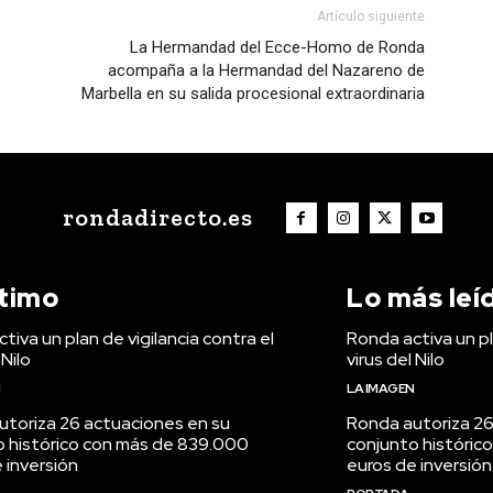
Artículo siguiente
La Hermandad del Ecce-Homo de Ronda
acompaña a la Hermandad del Nazareno de
Marbella en su salida procesional extraordinaria
rondadirecto.es
ltimo
Lo más leí
tiva un plan de vigilancia contra el
Ronda activa un pl
 Nilo
virus del Nilo
N
LA IMAGEN
utoriza 26 actuaciones en su
Ronda autoriza 26
o histórico con más de 839.000
conjunto históric
 inversión
euros de inversión