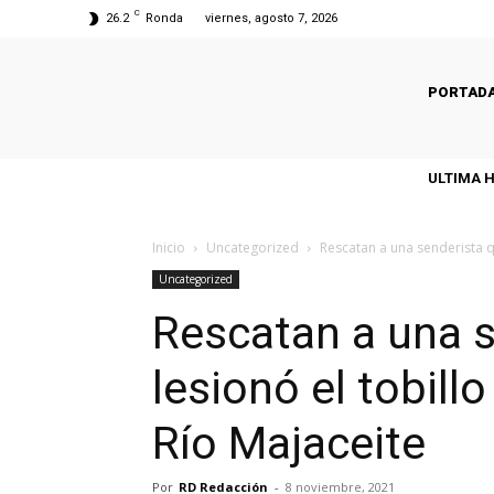
C
26.2
Ronda
viernes, agosto 7, 2026
PORTAD
ULTIMA 
Inicio
Uncategorized
Rescatan a una senderista qu
Uncategorized
Rescatan a una s
lesionó el tobillo
Río Majaceite
Por
RD Redacción
-
8 noviembre, 2021