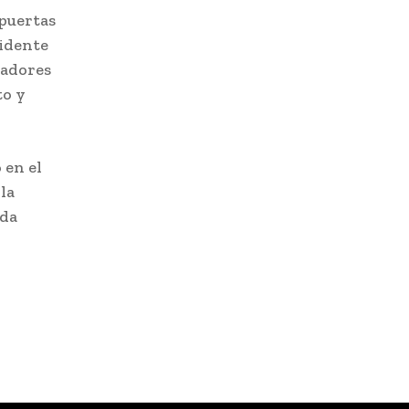
 puertas
cidente
jadores
to y
 en el
la
nda