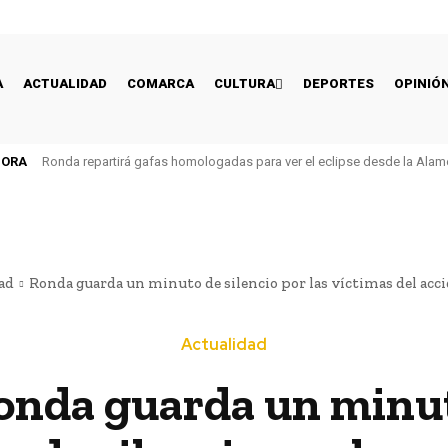
A
ACTUALIDAD
COMARCA
CULTURA
DEPORTES
OPINIÓ
HORA
Ronda repartirá gafas homologadas para ver el eclipse desde la Alam
ad
Ronda guarda un minuto de silencio por las víctimas del acci
Actualidad
onda guarda un minu