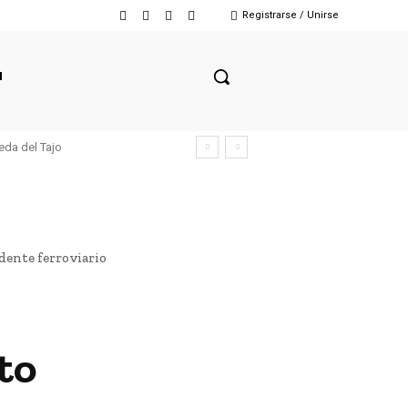
Registrarse / Unirse
N
eda del Tajo
dente ferroviario
to