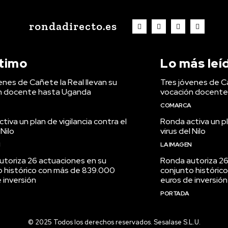
rondadirecto.es
ltimo
Lo más leí
enes de Cañete la Real llevan su
Tres jóvenes de Ca
n docente hasta Uganda
vocación docente
COMARCA
tiva un plan de vigilancia contra el
Ronda activa un pl
 Nilo
virus del Nilo
N
LA IMAGEN
utoriza 26 actuaciones en su
Ronda autoriza 26
o histórico con más de 839.000
conjunto históric
 inversión
euros de inversión
PORTADA
© 2025 Todos los derechos reservados. Sesalase S.L.U.