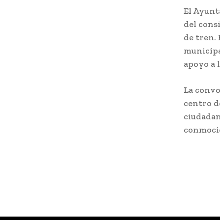
El Ayunt
del cons
de tren.
municipa
apoyo a l
La convo
centro d
ciudadan
conmoci