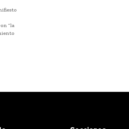
ifiesto
on “la
miento