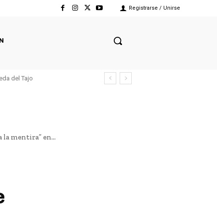
Registrarse / Unirse
N
eda del Tajo
la mentira” en...
e