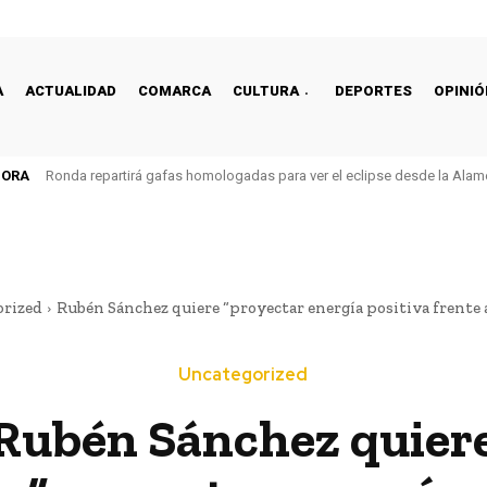
A
ACTUALIDAD
COMARCA
CULTURA
DEPORTES
OPINIÓ
HORA
Ronda repartirá gafas homologadas para ver el eclipse desde la Alam
orized
Rubén Sánchez quiere “proyectar energía positiva frente a 
Uncategorized
Rubén Sánchez quier