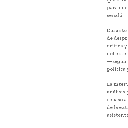
para que
señaló.
Durante 
de despr
crítica 
del exte
—según S
política 
La inter
análisis
repaso a
de la ex
asistent