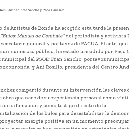
Rubén Sánchez, Fran Sancho y Paco Cañestro
lo de Artistas de Ronda ha acogido esta tarde la prese
o
“Bulos: Manual de Combate”
del periodista y activista
 secretario general y portavoz de FACUA. El acto, que
a un numeroso público, ha estado presidido por Paco 
 municipal del PSOE; Fran Sancho, portavoz municipa
onconronda; y Ani Rosillo, presidenta del Centro And
nchez compartió durante su intervención las claves 
na obra que nace de su experiencia personal como víct
 de difamación y como testigo directo de la
ntalización de los bulos para desestabilizar la democr
proyectar energía positiva en un momento preocupant
dio y la mentira se han convertido en estrategias elec