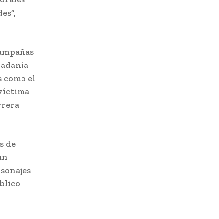
es”,
 campañas
dadanía
s como el
 víctima
rrera
s de
un
rsonajes
blico