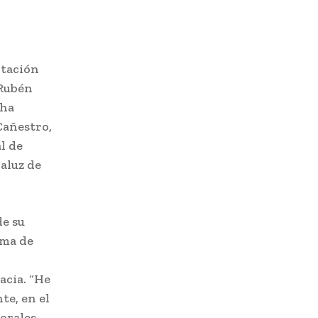
ntación
 Rubén
 ha
Cañestro,
l de
aluz de
de su
ima de
acia. “He
e, en el
torales