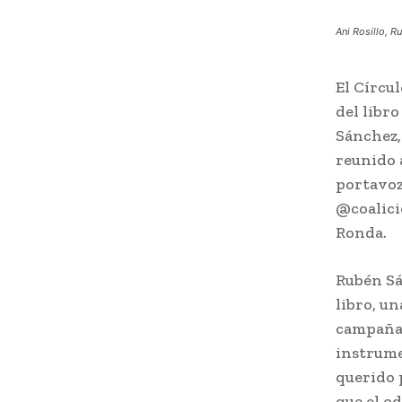
Ani Rosillo, 
El Círcu
del libr
Sánchez,
reunido 
portavoz
@coalici
Ronda.
Rubén Sá
libro, u
campañas
instrume
querido 
que el o