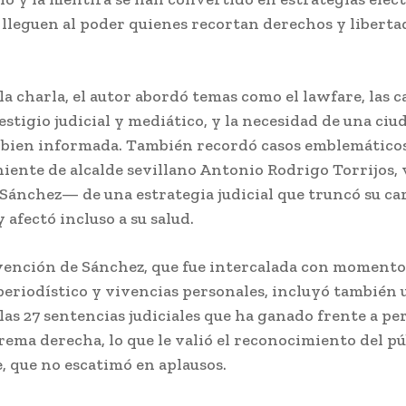
 lleguen al poder quienes recortan derechos y libertad
la charla, el autor abordó temas como el lawfare, las
estigio judicial y mediático, y la necesidad de una ciu
y bien informada. También recordó casos emblemático
niente de alcalde sevillano Antonio Rodrigo Torrijos,
ánchez— de una estrategia judicial que truncó su ca
y afectó incluso a su salud.
vención de Sánchez, que fue intercalada con momento
 periodístico y vivencias personales, incluyó también 
 las 27 sentencias judiciales que ha ganado frente a pe
trema derecha, lo que le valió el reconocimiento del pú
e, que no escatimó en aplausos.