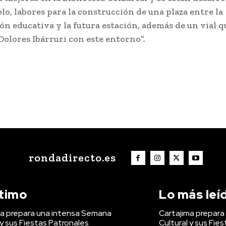
lo, labores para la construcción de una plaza entre la
ión educativa y la futura estación, además de un vial q
Dolores Ibárruri con este entorno”.
rondadirecto.es
ltimo
Lo más leí
ma prepara una intensa Semana
Cartajima prepar
 y sus Fiestas Patronales
Cultural y sus Fie