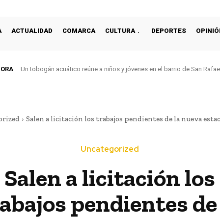
A
ACTUALIDAD
COMARCA
CULTURA
DEPORTES
OPINIÓ
HORA
Un tobogán acuático reúne a niños y jóvenes en el barrio de San Rafa
orized
Salen a licitación los trabajos pendientes de la nueva est
Uncategorized
Salen a licitación los
rabajos pendientes de 