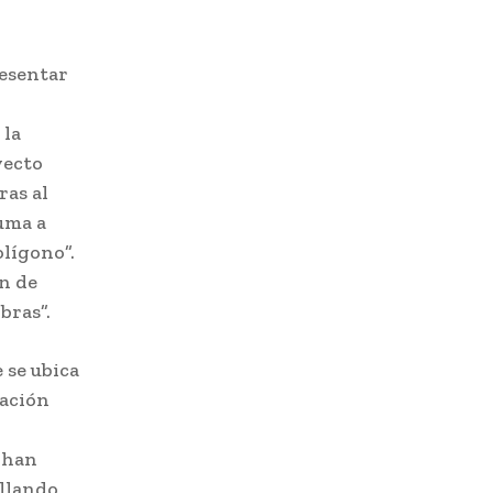
resentar
 la
yecto
ras al
uma a
olígono”.
n de
bras”.
 se ubica
mación
e han
llando,