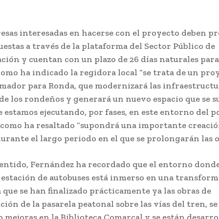
esas interesadas en hacerse con el proyecto deben p
uestas a través de la plataforma del Sector Público de
ción y cuentan con un plazo de 26 días naturales para
omo ha indicado la regidora local “se trata de un pro
mador para Ronda, que modernizará las infraestructu
 de los rondeños y generará un nuevo espacio que se s
e estamos ejecutando, por fases, en este entorno del p
como ha resaltado “supondrá una importante creació
urante el largo periodo en el que se prolongarán las o
sentido, Fernández ha recordado que el entorno donde
a estación de autobuses está inmerso en una transfor
a que se han finalizado prácticamente ya las obras de
ión de la pasarela peatonal sobre las vías del tren, s
o mejoras en la Biblioteca Comarcal y se están desarro