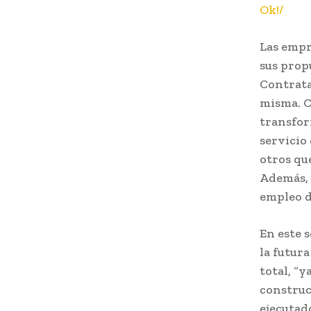
Ok!/
Las empr
sus prop
Contrata
misma. C
transfor
servicio
otros qu
Además, 
empleo d
En este 
la futur
total, “y
construcc
ejecutad