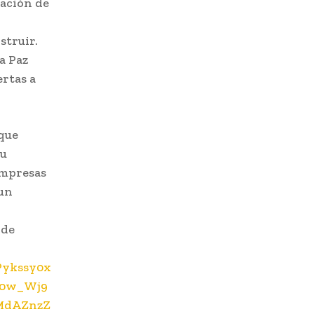
tación de
struir.
a Paz
rtas a
 que
su
Empresas
 un
 de
CPykssy0x
r0w_Wj9
MdAZnzZ