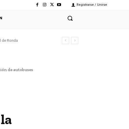
Registrarse / Unirse
N
el de Ronda
ación de autobuses
la