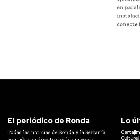
en parale
instalac
conecte 
El periódico de Ronda
Lo ú
Cartaji
Todas las noticias de Ronda y la Serranía
Cultural
contadas en directo con los mejores