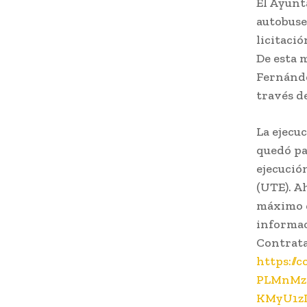
El Ayunt
autobuses
licitaci
De esta 
Fernánde
través de
La ejecu
quedó pa
ejecució
(UTE). A
máximo d
informac
Contrata
https://
PLMnMz
KMyU1z