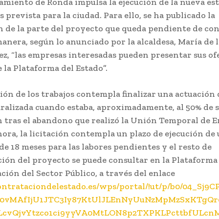
amiento de Ronda impulsa la ejecución de la nueva es
 prevista para la ciudad. Para ello, se ha publicado la
ón de la parte del proyecto que queda pendiente de con
manera, según lo anunciado por la alcaldesa, María de l
z, “las empresas interesadas pueden presentar sus ofe
 la Plataforma del Estado”.
ción de los trabajos contempla finalizar una actuación
ralizada cuando estaba, aproximadamente, al 50% de 
n tras el abandono que realizó la Unión Temporal de 
hora, la licitación contempla un plazo de ejecución de
e 18 meses para las labores pendientes y el resto de
ión del proyecto se puede consultar en la Plataforma
ción del Sector Público, a través del enlace
contrataciondelestado.es/wps/portal/!ut/p/b0/04_Sj9
0vMAfIjU1JTC3Iy87KtUlJLEnNyUuNzMpMzSxKTgQ
LcvQjvYtzco1ci9yyVA0MtLON8p2TXPKLPcttbfULcn