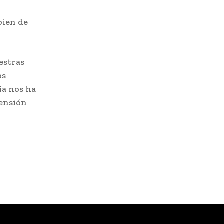
bien de
estras
os
ia nos ha
rensión