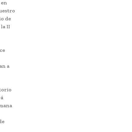
 en
uestro
io de
a II
ce
an a
torio
rá
emana
de