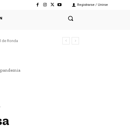
Registrarse / Unirse
N
el de Ronda
la pandemia
o
sa