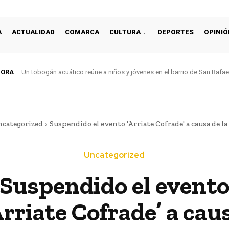
A
ACTUALIDAD
COMARCA
CULTURA
DEPORTES
OPINIÓ
HORA
Un tobogán acuático reúne a niños y jóvenes en el barrio de San Rafa
categorized
Suspendido el evento 'Arriate Cofrade' a causa de 
Uncategorized
Suspendido el event
Arriate Cofrade’ a cau