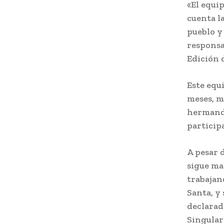
«El equi
cuenta l
pueblo y
responsa
Edición 
Este equ
meses, m
hermanda
particip
A pesar d
sigue ma
trabajan
Santa, y
declarad
Singular