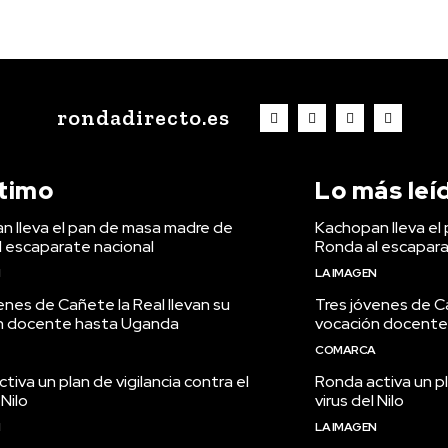
rondadirecto.es
ltimo
Lo más leí
n lleva el pan de masa madre de
Kachopan lleva el
l escaparate nacional
Ronda al escapara
N
LA IMAGEN
enes de Cañete la Real llevan su
Tres jóvenes de Ca
n docente hasta Uganda
vocación docente
COMARCA
tiva un plan de vigilancia contra el
Ronda activa un pl
 Nilo
virus del Nilo
N
LA IMAGEN