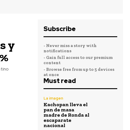
Subscribe
s y
- Never miss a story with
notifications
4%
- Gain full access to our premium
content
stino
- Browse free from up to 5 devices
at once
Must read
La imagen
Kachopan lleva el
pan de masa
madre de Ronda al
escaparate
nacional