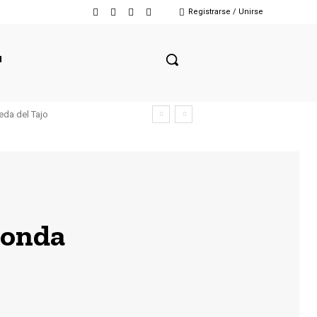
Registrarse / Unirse
N
eda del Tajo
Ronda