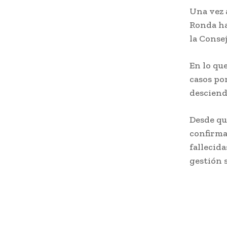
Una vez a
Ronda ha
la Consej
En lo que
casos po
desciend
Desde qu
confirmad
fallecida
gestión s