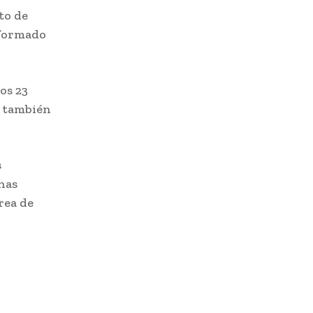
to de
nformado
los 23
a también
s
onas
rea de