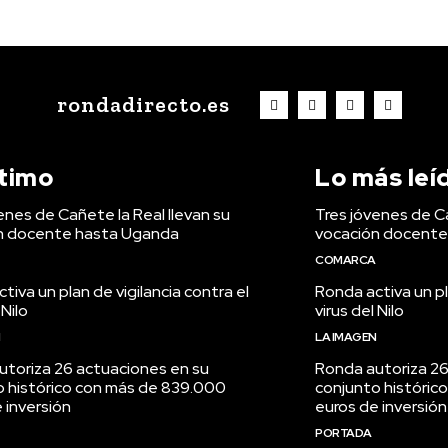
rondadirecto.es
ltimo
Lo más leí
enes de Cañete la Real llevan su
Tres jóvenes de Ca
n docente hasta Uganda
vocación docente
COMARCA
tiva un plan de vigilancia contra el
Ronda activa un pl
 Nilo
virus del Nilo
N
LA IMAGEN
utoriza 26 actuaciones en su
Ronda autoriza 26
o histórico con más de 839.000
conjunto históric
 inversión
euros de inversión
PORTADA