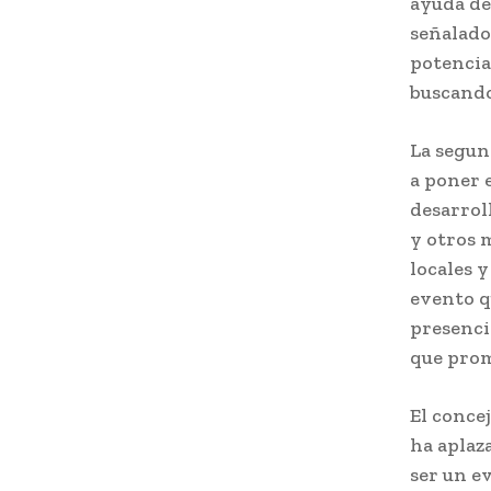
ayuda de
señalado
potencia
buscando
La segun
a poner 
desarrol
y otros 
locales 
evento q
presencia
que prom
El conce
ha aplaz
ser un e