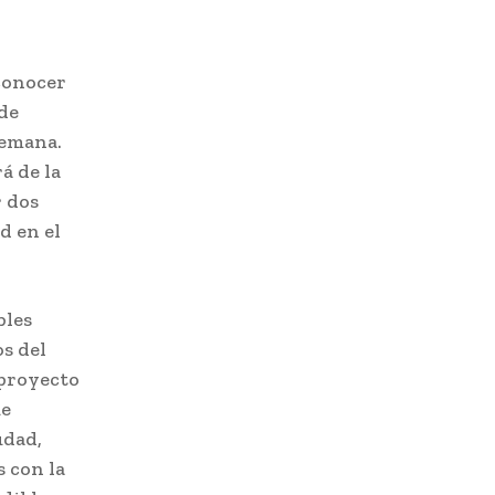
conocer
 de
semana.
á de la
r dos
d en el
bles
os del
 proyecto
ue
udad,
 con la