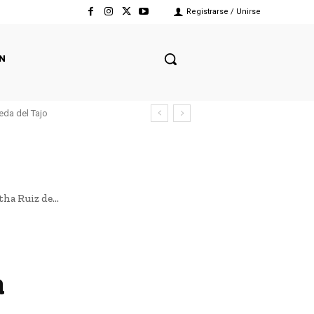
Registrarse / Unirse
N
eda del Tajo
a Ruiz de...
a