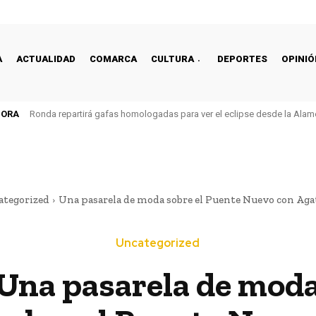
A
ACTUALIDAD
COMARCA
CULTURA
DEPORTES
OPINIÓ
HORA
Ronda repartirá gafas homologadas para ver el eclipse desde la Alam
ategorized
Una pasarela de moda sobre el Puente Nuevo con Agath
Uncategorized
Una pasarela de mod