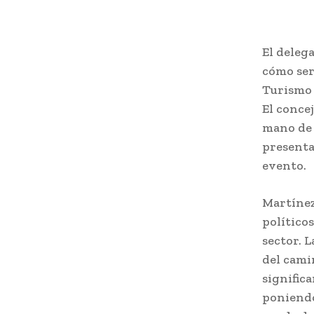
El deleg
cómo ser
Turismo 
El concej
mano de 
presentac
evento.
Martínez
político
sector. 
del camin
significa
poniendo