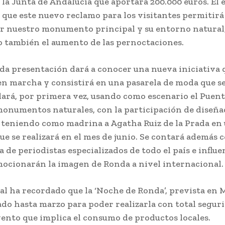
 la Junta de Andalucía que aportará 200.000 euros. El e
 que este nuevo reclamo para los visitantes permitirá
r nuestro monumento principal y su entorno natural
 también el aumento de las pernoctaciones.
da presentación dará a conocer una nueva iniciativa 
en marcha y consistirá en una pasarela de moda que s
lará, por primera vez, usando como escenario el Puen
monumentos naturales, con la participación de diseñ
y teniendo como madrina a Agatha Ruiz de la Prada en
ue se realizará en el mes de junio. Se contará además c
 de periodistas especializados de todo el país e influ
ocionarán la imagen de Ronda a nivel internacional
jal ha recordado que la ‘Noche de Ronda’, prevista en 
ado hasta marzo para poder realizarla con total seguri
vento que implica el consumo de productos locales.