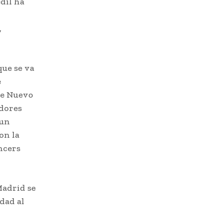
dil ha
,
que se va
e
te Nuevo
adores
 un
on la
encers
.
Madrid se
dad al