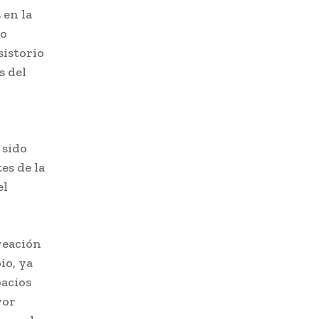
 en la
io
sistorio
s del
 sido
es de la
el
reación
io, ya
pacios
yor