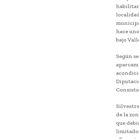
habilita
localida
municipa
hace uno
bajo Vall
Según se
aparcami
acondici
Diputaci
Consisto
Silvestr
de la zo
que debid
limitado