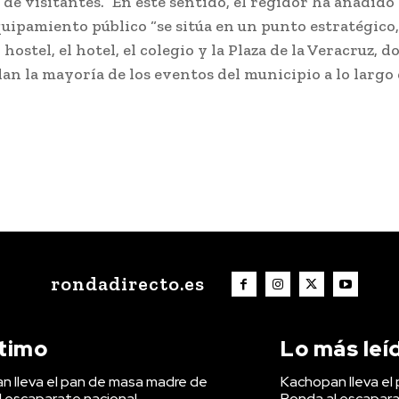
 de visitantes.” En este sentido, el regidor ha añadido 
uipamiento público “se sitúa en un punto estratégico
 hostel, el hotel, el colegio y la Plaza de la Veracruz, d
an la mayoría de los eventos del municipio a lo largo 
rondadirecto.es
ltimo
Lo más leí
n lleva el pan de masa madre de
Kachopan lleva el
l escaparate nacional
Ronda al escapara