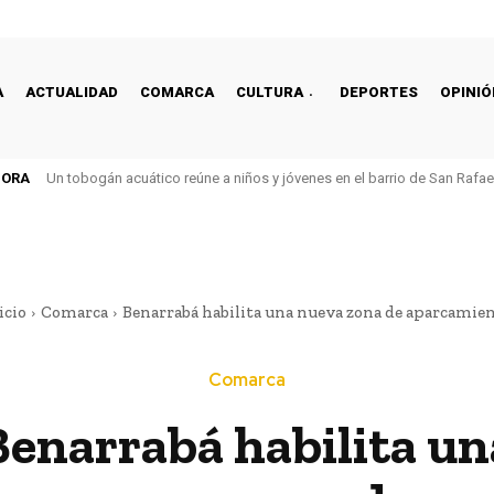
A
ACTUALIDAD
COMARCA
CULTURA
DEPORTES
OPINIÓ
HORA
Un tobogán acuático reúne a niños y jóvenes en el barrio de San Rafa
icio
Comarca
Benarrabá habilita una nueva zona de aparcamie
Comarca
Benarrabá habilita un