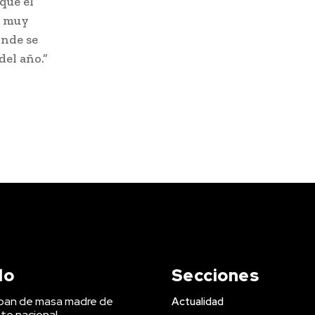
que el
, muy
onde se
del año.”
do
Secciones
 pan de masa madre de
Actualidad
te nacional