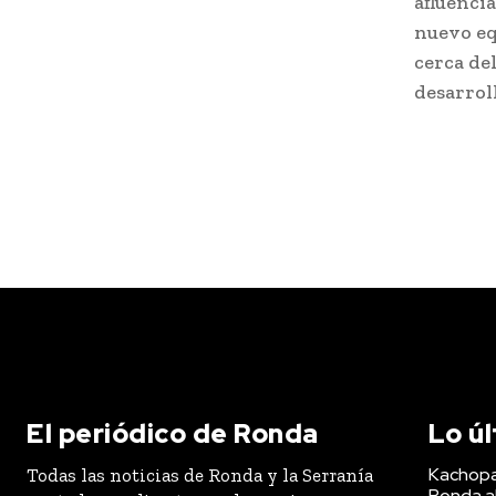
afluencia
nuevo eq
cerca del
desarroll
El periódico de Ronda
Lo ú
Kachopa
Todas las noticias de Ronda y la Serranía
Ronda a