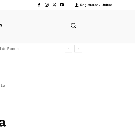
Registrarse / Unirse
N
el de Ronda
nto
a