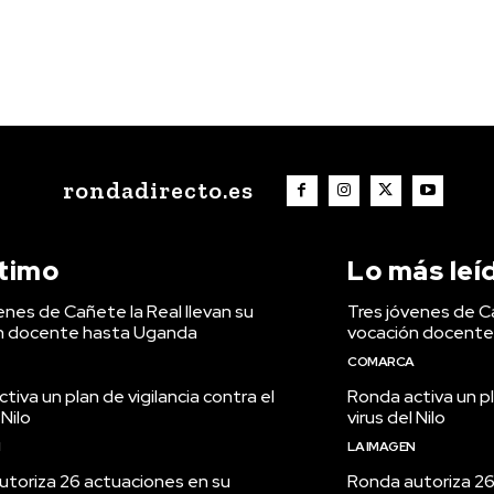
rondadirecto.es
ltimo
Lo más leí
enes de Cañete la Real llevan su
Tres jóvenes de Ca
n docente hasta Uganda
vocación docente
COMARCA
tiva un plan de vigilancia contra el
Ronda activa un pl
 Nilo
virus del Nilo
N
LA IMAGEN
utoriza 26 actuaciones en su
Ronda autoriza 26