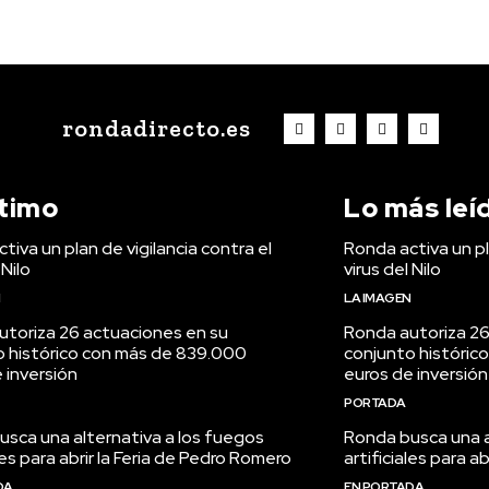
rondadirecto.es
ltimo
Lo más leí
tiva un plan de vigilancia contra el
Ronda activa un pl
 Nilo
virus del Nilo
N
LA IMAGEN
utoriza 26 actuaciones en su
Ronda autoriza 26
o histórico con más de 839.000
conjunto históric
 inversión
euros de inversión
PORTADA
sca una alternativa a los fuegos
Ronda busca una a
ales para abrir la Feria de Pedro Romero
artificiales para a
DA
EN PORTADA