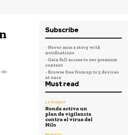
Subscribe
an
- Never miss a story with
notifications
- Gain full access to our premium
content
o de
- Browse free from up to 5 devices
at once
Must read
La imagen
Ronda activa un
plan de vigilancia
contra el virus del
Nilo
Portada