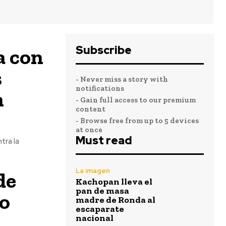
Subscribe
a con
s
- Never miss a story with
notifications
n
- Gain full access to our premium
content
- Browse free from up to 5 devices
at once
Must read
tra la
La imagen
de
Kachopan lleva el
pan de masa
to
madre de Ronda al
escaparate
nacional