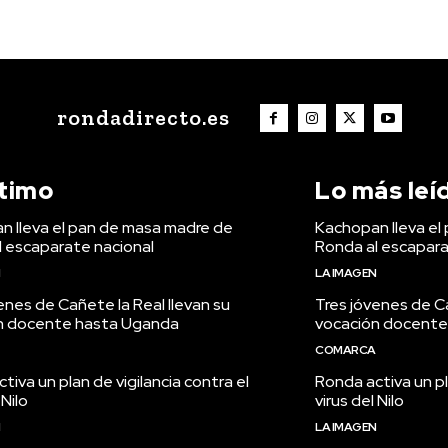
rondadirecto.es
ltimo
Lo más leí
n lleva el pan de masa madre de
Kachopan lleva el
l escaparate nacional
Ronda al escapara
N
LA IMAGEN
enes de Cañete la Real llevan su
Tres jóvenes de Ca
n docente hasta Uganda
vocación docente
COMARCA
tiva un plan de vigilancia contra el
Ronda activa un pl
 Nilo
virus del Nilo
N
LA IMAGEN