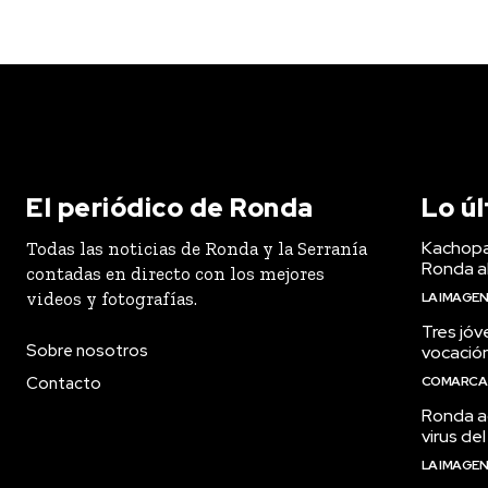
El periódico de Ronda
Lo ú
Kachopa
Todas las noticias de Ronda y la Serranía
Ronda a
contadas en directo con los mejores
videos y fotografías.
LA IMAGE
Tres jóv
Sobre nosotros
vocació
Contacto
COMARCA
Ronda ac
virus del
LA IMAGE