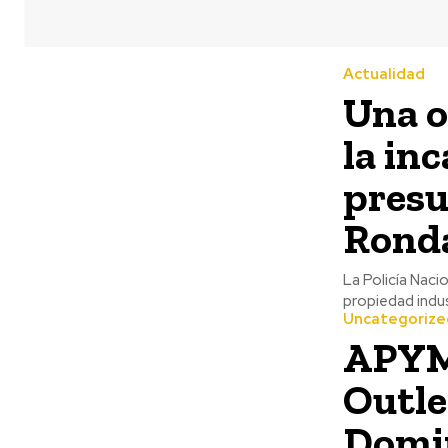
Actualidad
Una o
la in
presu
Rond
La Policía Naci
propiedad indust
Uncategorize
APYME
Outle
Domi