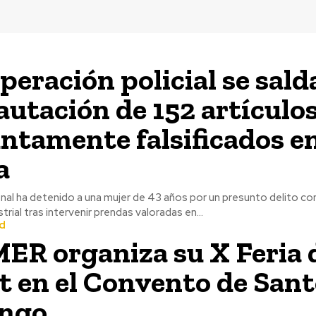
peración policial se sald
cautación de 152 artículo
ntamente falsificados e
a
onal ha detenido a una mujer de 43 años por un presunto delito con
rial tras intervenir prendas valoradas en...
d
R organiza su X Feria 
t en el Convento de San
ngo