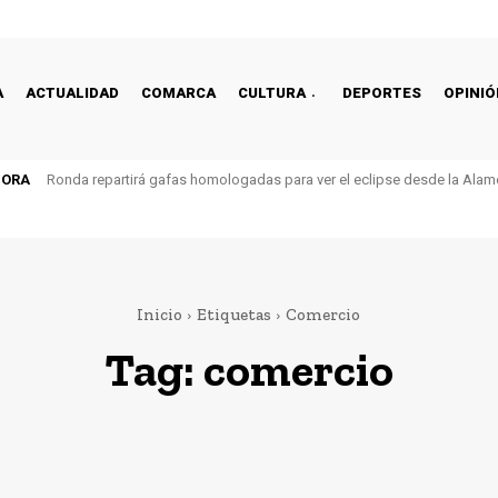
A
ACTUALIDAD
COMARCA
CULTURA
DEPORTES
OPINIÓ
HORA
Ronda repartirá gafas homologadas para ver el eclipse desde la Alam
Inicio
Etiquetas
Comercio
Tag:
comercio