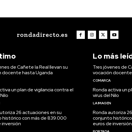
rondadirecto.es
ltimo
Lo más leí
enes de Cañete la Real llevan su
Tres jóvenes de Ca
n docente hasta Uganda
vocación docente
COMARCA
tiva un plan de vigilancia contra el
Ronda activa un pl
 Nilo
virus del Nilo
N
LA IMAGEN
utoriza 26 actuaciones en su
Ronda autoriza 26
o histórico con más de 839.000
conjunto históric
 inversión
euros de inversión
PORTADA