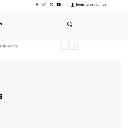
Registrarse / Unirse
N
el de Ronda
s