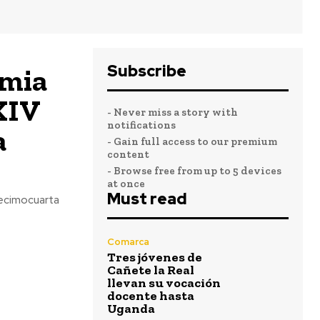
Subscribe
emia
 XIV
- Never miss a story with
notifications
a
- Gain full access to our premium
content
- Browse free from up to 5 devices
at once
Must read
decimocuarta
Comarca
Tres jóvenes de
Cañete la Real
llevan su vocación
docente hasta
Uganda