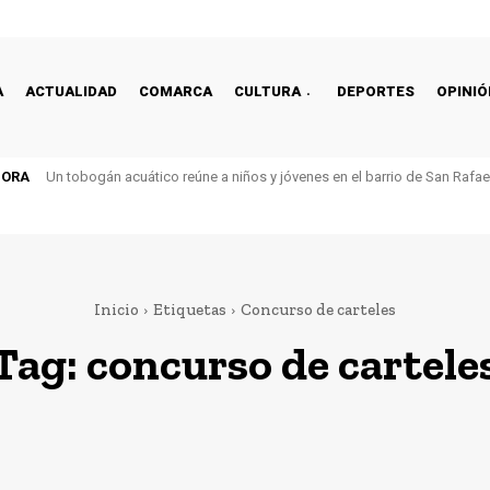
A
ACTUALIDAD
COMARCA
CULTURA
DEPORTES
OPINIÓ
HORA
Un tobogán acuático reúne a niños y jóvenes en el barrio de San Rafa
Inicio
Etiquetas
Concurso de carteles
Tag:
concurso de cartele