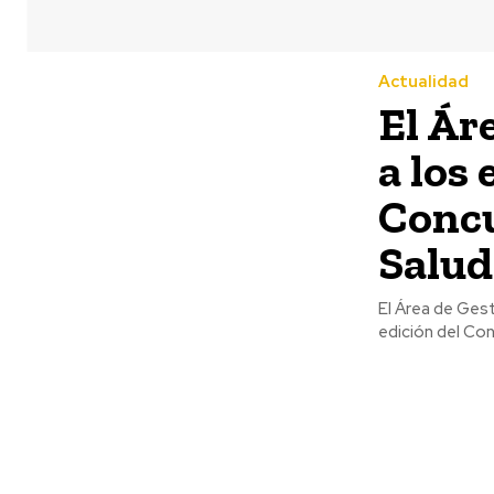
Actualidad
El Ár
a los
Concu
Salud
El Área de Gest
edición del Conc