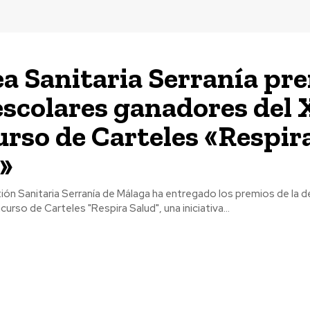
ea Sanitaria Serranía pr
 escolares ganadores del
rso de Carteles «Respir
»
ión Sanitaria Serranía de Málaga ha entregado los premios de la 
urso de Carteles "Respira Salud", una iniciativa...