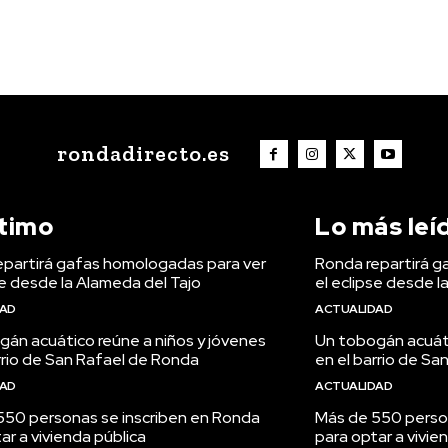
rondadirecto.es
ltimo
Lo más leí
epartirá gafas homologadas para ver
Ronda repartirá g
se desde la Alameda del Tajo
el eclipse desde l
DAD
ACTUALIDAD
án acuático reúne a niños y jóvenes
Un tobogán acuáti
rrio de San Rafael de Ronda
en el barrio de S
DAD
ACTUALIDAD
550 personas se inscriben en Ronda
Más de 550 perso
ar a vivienda pública
para optar a vivie