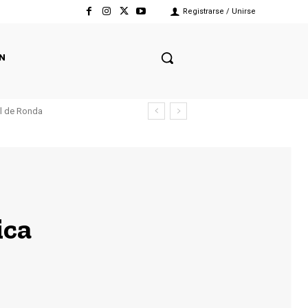
Registrarse / Unirse
N
el de Ronda
ica