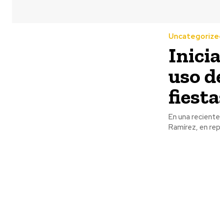
Uncategorize
Inici
uso de
fiesta
En una recient
Ramírez, en rep