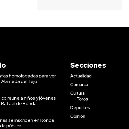
do
Secciones
afas homologadas para ver
Actualidad
a Alameda del Tajo
Comarca
Cultura
co reúne a niños y jóvenes
Toros
an Rafael de Ronda
Deportes
Opinión
nas se inscriben en Ronda
nda pública