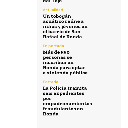
del Tajo
Actualidad
Un tobogán
acuático reúne a
niños y jóvenes en
el barrio de San
Rafael de Ronda
En portada
Más de 550
personas se
inscriben en
Ronda para optar
a vivienda pública
Portada
La Policía tramita
seis expedientes
por
empadronamientos
fraudulentos en
Ronda