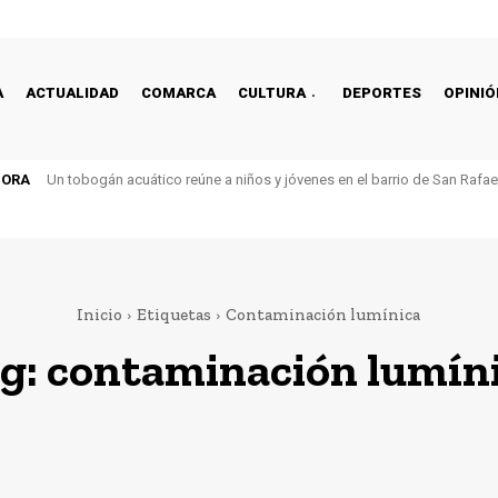
A
ACTUALIDAD
COMARCA
CULTURA
DEPORTES
OPINIÓ
HORA
Un tobogán acuático reúne a niños y jóvenes en el barrio de San Rafa
Inicio
Etiquetas
Contaminación lumínica
g:
contaminación lumín