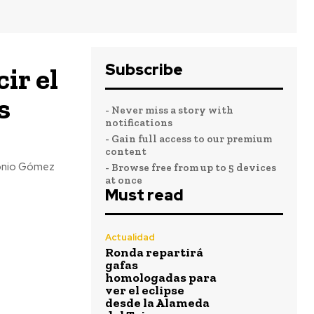
Subscribe
ir el
s
- Never miss a story with
notifications
- Gain full access to our premium
content
tonio Gómez
- Browse free from up to 5 devices
at once
Must read
Actualidad
Ronda repartirá
gafas
homologadas para
ver el eclipse
desde la Alameda