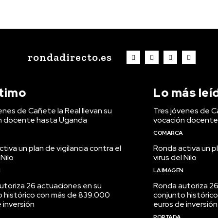
rondadirecto.es
ltimo
Lo más leí
enes de Cañete la Real llevan su
Tres jóvenes de Ca
n docente hasta Uganda
vocación docente
COMARCA
tiva un plan de vigilancia contra el
Ronda activa un pl
 Nilo
virus del Nilo
N
LA IMAGEN
utoriza 26 actuaciones en su
Ronda autoriza 26
o histórico con más de 839.000
conjunto históric
 inversión
euros de inversión
PORTADA