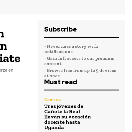
Subscribe
n
on
- Never miss a story with
notifications
iate
- Gain full access to our premium
content
erza en
- Browse free from up to 5 devices
at once
Must read
Comarca
Tres jóvenes de
Cañete la Real
llevan su vocación
docente hasta
Uganda