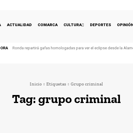
A
ACTUALIDAD
COMARCA
CULTURA
DEPORTES
OPINIÓ
HORA
Ronda repartirá gafas homologadas para ver el eclipse desde la Alam
Inicio
Etiquetas
Grupo criminal
Tag:
grupo criminal