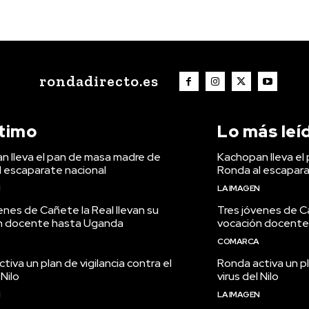
rondadirecto.es
ltimo
Lo más leí
n lleva el pan de masa madre de
Kachopan lleva el
l escaparate nacional
Ronda al escapara
N
LA IMAGEN
enes de Cañete la Real llevan su
Tres jóvenes de Ca
n docente hasta Uganda
vocación docente
COMARCA
tiva un plan de vigilancia contra el
Ronda activa un pl
 Nilo
virus del Nilo
N
LA IMAGEN