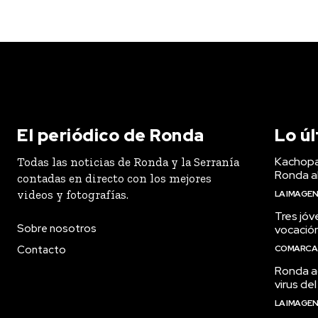
El periódico de Ronda
Lo ú
Kachopa
Todas las noticias de Ronda y la Serranía
Ronda a
contadas en directo con los mejores
videos y fotografías.
LA IMAGE
Tres jóv
Sobre nosotros
vocació
Contacto
COMARCA
Ronda ac
virus del
LA IMAGE