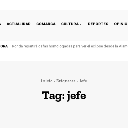
A
ACTUALIDAD
COMARCA
CULTURA
DEPORTES
OPINIÓ
HORA
Ronda repartirá gafas homologadas para ver el eclipse desde la Alam
Inicio
Etiquetas
Jefe
Tag:
jefe