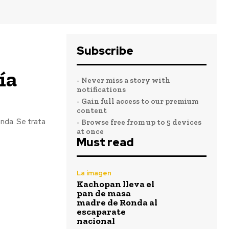
Subscribe
ía
- Never miss a story with
notifications
- Gain full access to our premium
content
nda. Se trata
- Browse free from up to 5 devices
at once
Must read
La imagen
Kachopan lleva el
pan de masa
madre de Ronda al
escaparate
nacional