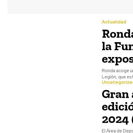
Actualidad
Ronda
la Fu
expos
Ronda acoge una
Legión, que est
Uncategorize
Gran 
edici
2024
El Área de Depo