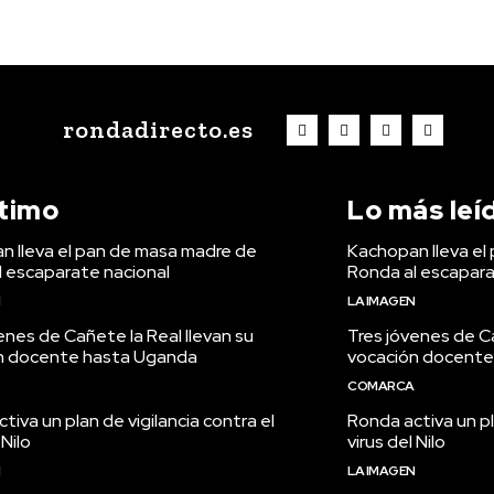
rondadirecto.es
ltimo
Lo más leí
n lleva el pan de masa madre de
Kachopan lleva el
l escaparate nacional
Ronda al escapara
N
LA IMAGEN
enes de Cañete la Real llevan su
Tres jóvenes de Ca
n docente hasta Uganda
vocación docente
COMARCA
tiva un plan de vigilancia contra el
Ronda activa un pl
 Nilo
virus del Nilo
N
LA IMAGEN