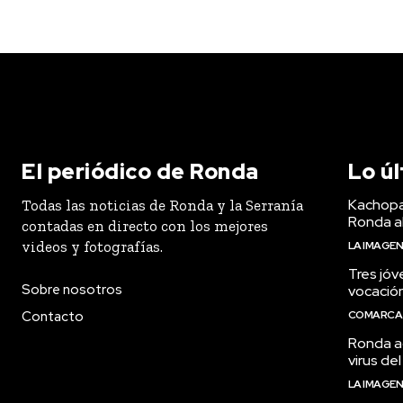
El periódico de Ronda
Lo ú
Kachopa
Todas las noticias de Ronda y la Serranía
Ronda a
contadas en directo con los mejores
videos y fotografías.
LA IMAGE
Tres jóv
Sobre nosotros
vocació
Contacto
COMARCA
Ronda ac
virus del
LA IMAGE