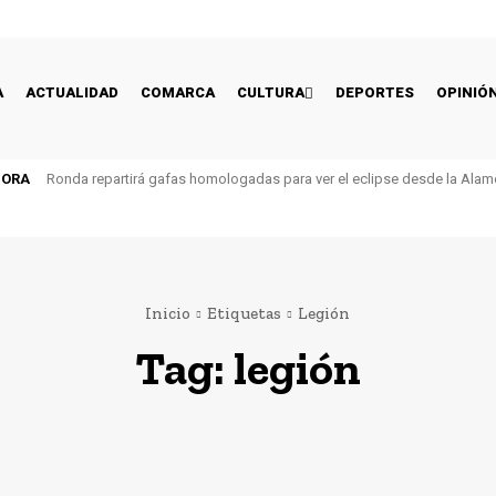
A
ACTUALIDAD
COMARCA
CULTURA
DEPORTES
OPINIÓ
HORA
Ronda repartirá gafas homologadas para ver el eclipse desde la Alam
Inicio
Etiquetas
Legión
Tag:
legión