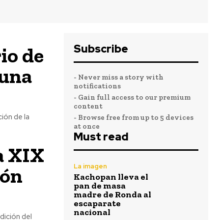
Subscribe
io de
 una
- Never miss a story with
notifications
- Gain full access to our premium
content
ión de la
- Browse free from up to 5 devices
at once
Must read
a XIX
La imagen
ión
Kachopan lleva el
pan de masa
madre de Ronda al
escaparate
nacional
dición del