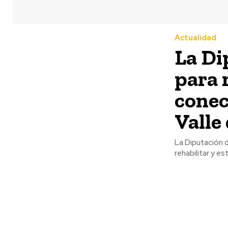
Actualidad
La Di
para 
conec
Valle
La Diputación d
rehabilitar y es