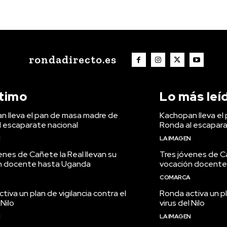
rondadirecto.es
ltimo
Lo más leí
n lleva el pan de masa madre de
Kachopan lleva el
l escaparate nacional
Ronda al escapara
N
LA IMAGEN
enes de Cañete la Real llevan su
Tres jóvenes de Ca
n docente hasta Uganda
vocación docente
COMARCA
tiva un plan de vigilancia contra el
Ronda activa un pl
 Nilo
virus del Nilo
N
LA IMAGEN