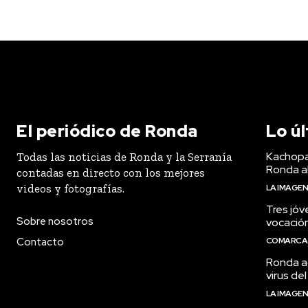
El periódico de Ronda
Lo ú
Kachopa
Todas las noticias de Ronda y la Serranía
Ronda a
contadas en directo con los mejores
videos y fotografías.
LA IMAGE
Tres jóv
Sobre nosotros
vocació
Contacto
COMARCA
Ronda ac
virus del
LA IMAGE