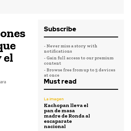
Subscribe
lones
que
- Never miss a story with
notifications
 el
- Gain full access to our premium
content
- Browse free from up to 5 devices
at once
Must read
ara
La imagen
Kachopan lleva el
pan de masa
madre de Ronda al
escaparate
nacional