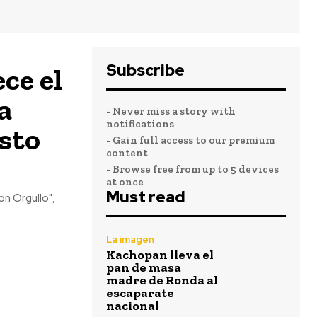
Subscribe
ce el
a
- Never miss a story with
notifications
sto
- Gain full access to our premium
content
- Browse free from up to 5 devices
at once
Must read
on Orgullo",
La imagen
Kachopan lleva el
pan de masa
madre de Ronda al
escaparate
nacional