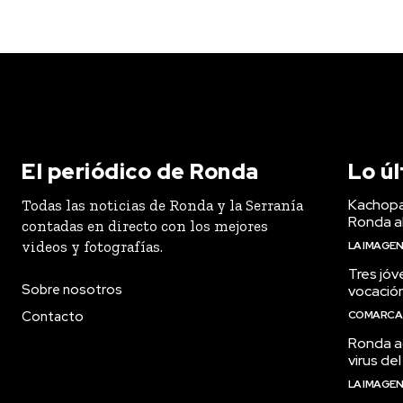
El periódico de Ronda
Lo ú
Kachopa
Todas las noticias de Ronda y la Serranía
Ronda a
contadas en directo con los mejores
videos y fotografías.
LA IMAGE
Tres jóv
Sobre nosotros
vocació
Contacto
COMARCA
Ronda ac
virus del
LA IMAGE