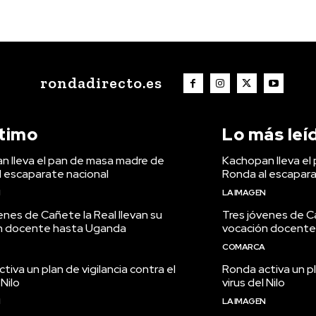
rondadirecto.es
ltimo
Lo más leí
n lleva el pan de masa madre de
Kachopan lleva el
l escaparate nacional
Ronda al escapara
N
LA IMAGEN
enes de Cañete la Real llevan su
Tres jóvenes de Ca
n docente hasta Uganda
vocación docente
COMARCA
tiva un plan de vigilancia contra el
Ronda activa un pl
 Nilo
virus del Nilo
N
LA IMAGEN