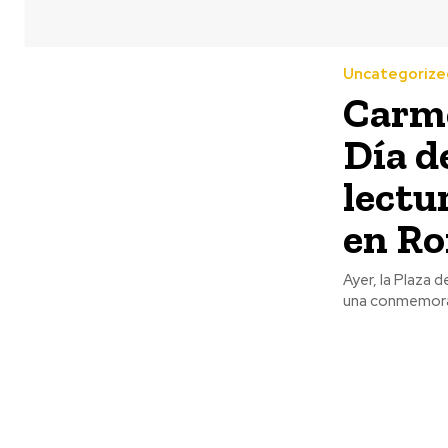
Uncategorize
Carme
Día d
lectu
en R
Ayer, la Plaza 
una conmemorac