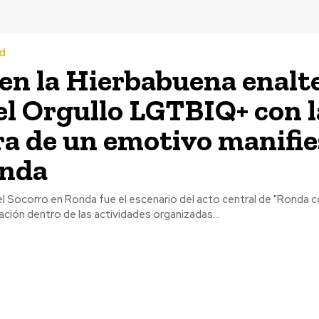
d
n la Hierbabuena enalte
el Orgullo LGTBIQ+ con l
ra de un emotivo manifie
onda
del Socorro en Ronda fue el escenario del acto central de "Ronda c
ión dentro de las actividades organizadas...