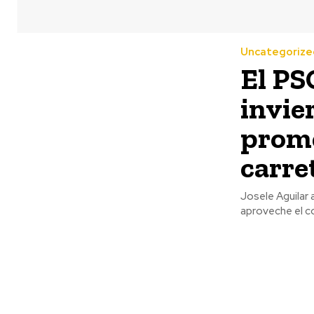
Uncategorize
El PS
invie
prome
carre
Josele Aguilar 
aproveche el co