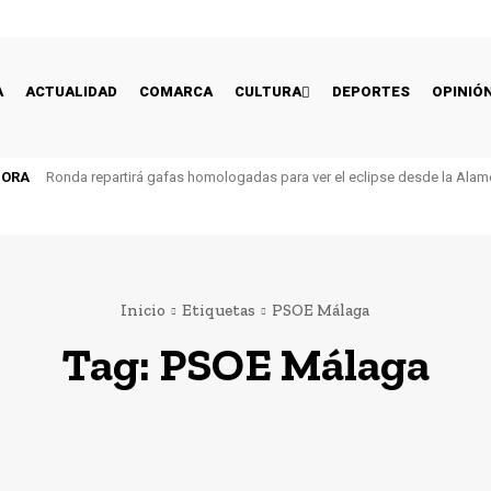
A
ACTUALIDAD
COMARCA
CULTURA
DEPORTES
OPINIÓ
HORA
Ronda repartirá gafas homologadas para ver el eclipse desde la Alam
Inicio
Etiquetas
PSOE Málaga
Tag:
PSOE Málaga