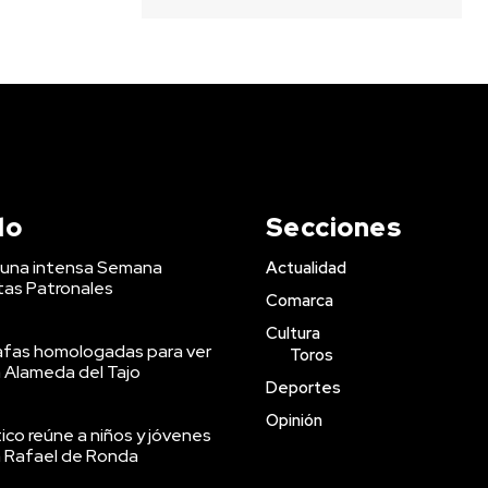
do
Secciones
a una intensa Semana
Actualidad
stas Patronales
Comarca
Cultura
afas homologadas para ver
Toros
a Alameda del Tajo
Deportes
Opinión
co reúne a niños y jóvenes
an Rafael de Ronda