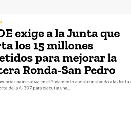
d
OE exige a la Junta que
rta los 15 millones
tidos para mejorar la
tera Ronda-San Pedro
anuncia una iniciativa en el Parlamento andaluz instando a la Junta 
rte de la A-397 para ejecutar una...