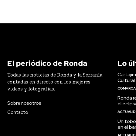
El periódico de Ronda
Lo ú
Cartaji
Todas las noticias de Ronda y la Serranía
Cultural
contadas en directo con los mejores
videos y fotografías.
COMARCA
Ronda r
Sobre nosotros
el eclip
Contacto
ACTUALI
Un tobog
en el ba
ACTUALI