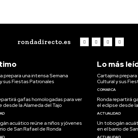
rondadirecto.es
ltimo
Lo más leí
ma prepara una intensa Semana
Cartajima prepar
 y sus Fiestas Patronales
Cultural y sus Fie
COMARCA
epartirá gafas homologadas para ver
Ronda repartirá g
se desde la Alameda del Tajo
el eclipse desde l
DAD
ACTUALIDAD
án acuático reúne a niños y jóvenes
Un tobogán acuáti
rrio de San Rafael de Ronda
en el barrio de S
DAD
ACTUALIDAD