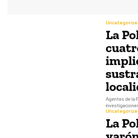
Uncategorize
La Po
cuatr
impli
sustr
local
Agentes de la Policía Naci
investigaciones
Uncategorize
La Po
varón