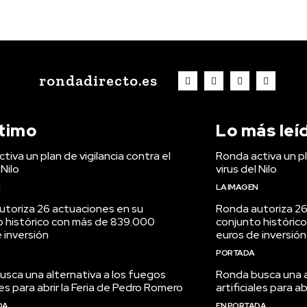
rondadirecto.es
ltimo
Lo más leí
tiva un plan de vigilancia contra el
Ronda activa un pl
 Nilo
virus del Nilo
N
LA IMAGEN
utoriza 26 actuaciones en su
Ronda autoriza 26
o histórico con más de 839.000
conjunto históric
 inversión
euros de inversión
PORTADA
sca una alternativa a los fuegos
Ronda busca una a
ales para abrir la Feria de Pedro Romero
artificiales para a
DA
EN PORTADA