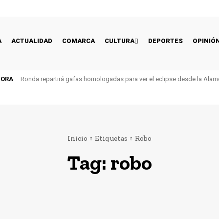
A
ACTUALIDAD
COMARCA
CULTURA
DEPORTES
OPINIÓ
HORA
Ronda repartirá gafas homologadas para ver el eclipse desde la Alam
Inicio
Etiquetas
Robo
Tag:
robo