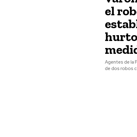
el ro
estab
hurto
medid
Agentes de la Policía Nac
de dos robos co