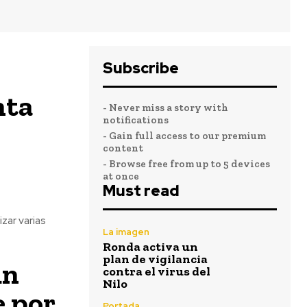
Subscribe
nta
- Never miss a story with
notifications
- Gain full access to our premium
content
- Browse free from up to 5 devices
at once
Must read
La imagen
Ronda activa un
plan de vigilancia
un
contra el virus del
Nilo
 por
Portada