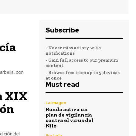
Subscribe
cía
- Never miss a story with
notifications
- Gain full access to our premium
content
arbella, con
- Browse free from up to 5 devices
at once
Must read
a XIX
La imagen
ión
Ronda activa un
plan de vigilancia
contra el virus del
Nilo
dición del
Portada