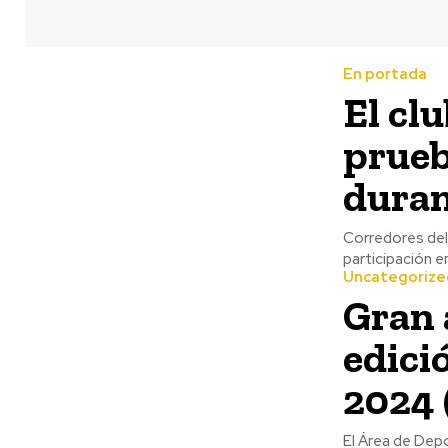
En portada
El cl
prueb
duran
Corredores del 
participación en
Uncategorize
Gran 
edici
2024
El Área de Depo