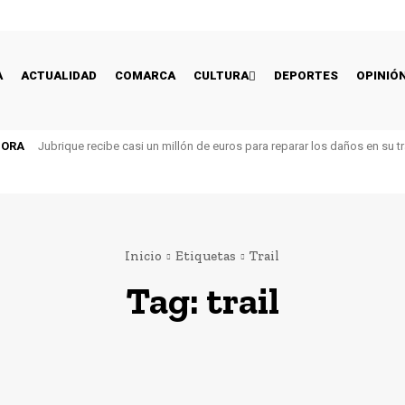
A
ACTUALIDAD
COMARCA
CULTURA
DEPORTES
OPINIÓ
HORA
Jubrique recibe casi un millón de euros para reparar los daños en su t
Inicio
Etiquetas
Trail
Tag:
trail