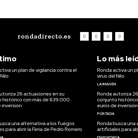
rondadirecto.es
ltimo
Lo más leí
tiva un plan de vigilancia contra el
Ronda activa un pl
 Nilo
virus del Nilo
N
LA IMAGEN
utoriza 26 actuaciones en su
Ronda autoriza 26
o histórico con más de 839.000
conjunto históric
 inversión
euros de inversión
PORTADA
sca una alternativa a los fuegos
Ronda busca una a
ales para abrir la Feria de Pedro Romero
artificiales para a
DA
EN PORTADA