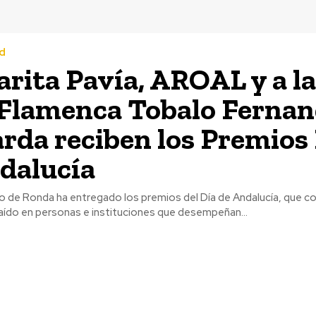
d
rita Pavía, AROAL y a la
Flamenca Tobalo Fernan
rda reciben los Premios
dalucía
o de Ronda ha entregado los premios del Día de Andalucía, que 
aído en personas e instituciones que desempeñan...