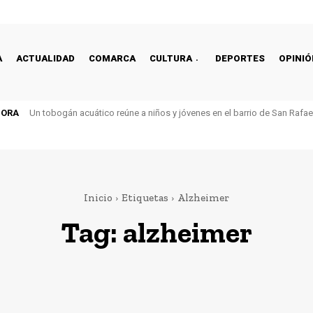
A
ACTUALIDAD
COMARCA
CULTURA
DEPORTES
OPINIÓ
HORA
Un tobogán acuático reúne a niños y jóvenes en el barrio de San Rafa
Inicio
Etiquetas
Alzheimer
Tag:
alzheimer