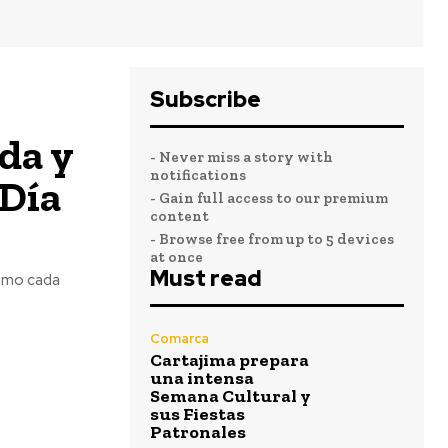
Subscribe
da y
- Never miss a story with
notifications
 Día
- Gain full access to our premium
content
- Browse free from up to 5 devices
at once
Must read
como cada
Comarca
Cartajima prepara
una intensa
Semana Cultural y
sus Fiestas
Patronales