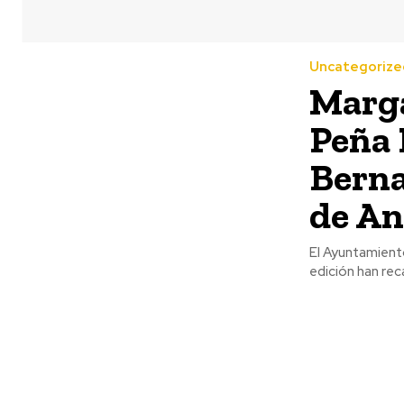
Uncategorize
Marga
Peña 
Berna
de An
El Ayuntamient
edición han rec