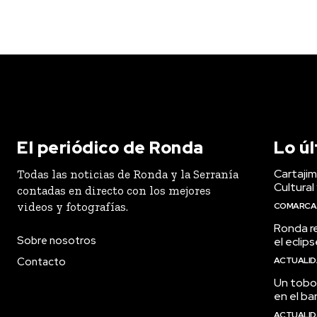
El periódico de Ronda
Lo ú
Cartaji
Todas las noticias de Ronda y la Serranía
Cultural
contadas en directo con los mejores
videos y fotografías.
COMARCA
Ronda r
Sobre nosotros
el eclip
Contacto
ACTUALI
Un tobog
en el ba
ACTUALI