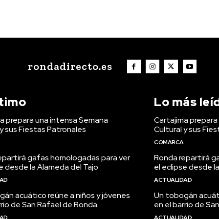
rondadirecto.es
ltimo
Lo más leí
ma prepara una intensa Semana
Cartajima prepar
 y sus Fiestas Patronales
Cultural y sus Fie
COMARCA
epartirá gafas homologadas para ver
Ronda repartirá g
se desde la Alameda del Tajo
el eclipse desde l
DAD
ACTUALIDAD
án acuático reúne a niños y jóvenes
Un tobogán acuáti
rrio de San Rafael de Ronda
en el barrio de S
DAD
ACTUALIDAD