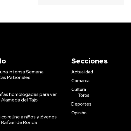
do
Secciones
a una intensa Semana
Actualidad
stas Patronales
Comarca
Cultura
afas homologadas para ver
Toros
a Alameda del Tajo
Deportes
Opinión
co reúne a niños y jóvenes
an Rafael de Ronda