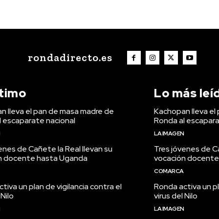
rondadirecto.es
ltimo
Lo más leí
n lleva el pan de masa madre de
Kachopan lleva el
l escaparate nacional
Ronda al escapara
N
LA IMAGEN
enes de Cañete la Real llevan su
Tres jóvenes de Ca
n docente hasta Uganda
vocación docente
COMARCA
tiva un plan de vigilancia contra el
Ronda activa un pl
 Nilo
virus del Nilo
N
LA IMAGEN