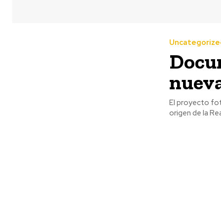
Uncategorize
Docu
nueva
El proyecto fot
origen de la Re