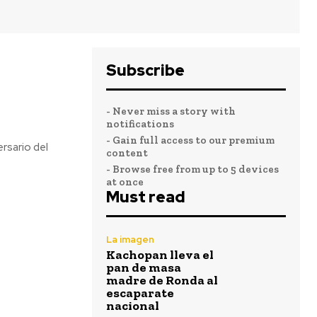
Subscribe
- Never miss a story with
notifications
- Gain full access to our premium
rsario del
content
- Browse free from up to 5 devices
at once
Must read
La imagen
Kachopan lleva el
pan de masa
madre de Ronda al
escaparate
nacional