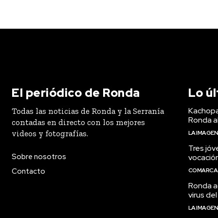
El periódico de Ronda
Lo ú
Kachopa
Todas las noticias de Ronda y la Serranía
Ronda a
contadas en directo con los mejores
videos y fotografías.
LA IMAGE
Tres jóv
Sobre nosotros
vocació
Contacto
COMARCA
Ronda ac
virus del
LA IMAGE