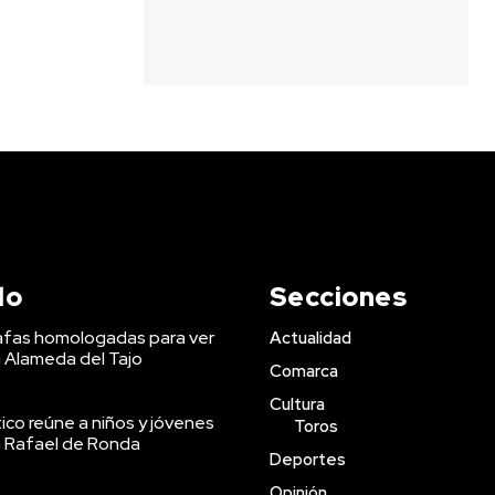
do
Secciones
afas homologadas para ver
Actualidad
a Alameda del Tajo
Comarca
Cultura
co reúne a niños y jóvenes
Toros
an Rafael de Ronda
Deportes
Opinión