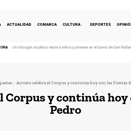
A
ACTUALIDAD
COMARCA
CULTURA
DEPORTES
OPINIÓ
HORA
Un tobogán acuático reúne a niños y jóvenes en el barrio de San Rafa
quetas
Arriate celebra el Corpus y continúa hoy con las Fiestas 
el Corpus y continúa hoy 
Pedro