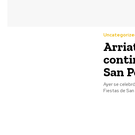
Uncategorize
Arria
conti
San P
Ayer se celebró 
Fiestas de San 