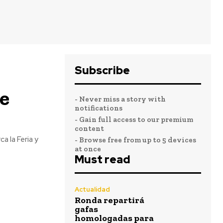
Subscribe
de
- Never miss a story with
notifications
- Gain full access to our premium
content
a la Feria y
- Browse free from up to 5 devices
at once
Must read
Actualidad
Ronda repartirá
gafas
homologadas para