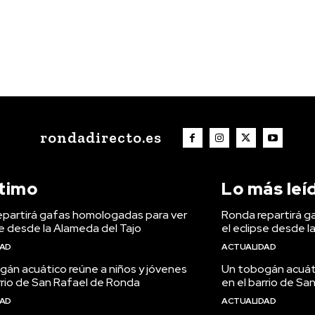
rondadirecto.es
ltimo
Lo más leí
epartirá gafas homologadas para ver
Ronda repartirá g
se desde la Alameda del Tajo
el eclipse desde l
DAD
ACTUALIDAD
án acuático reúne a niños y jóvenes
Un tobogán acuáti
rrio de San Rafael de Ronda
en el barrio de S
DAD
ACTUALIDAD