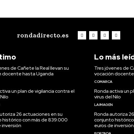
rondadirecto.es
ltimo
Lo más leí
enes de Cañete la Real llevan su
Tres jóvenes de Ca
n docente hasta Uganda
vocación docente
COMARCA
tiva un plan de vigilancia contra el
Ronda activa un pl
 Nilo
virus del Nilo
N
LA IMAGEN
utoriza 26 actuaciones en su
Ronda autoriza 26
o histórico con más de 839.000
conjunto históric
 inversión
euros de inversión
PORTADA