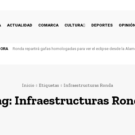
A
ACTUALIDAD
COMARCA
CULTURA
DEPORTES
OPINIÓ
HORA
Ronda repartirá gafas homologadas para ver el eclipse desde la Alam
Inicio
Etiquetas
Infraestructuras Ronda
ag:
Infraestructuras Ro