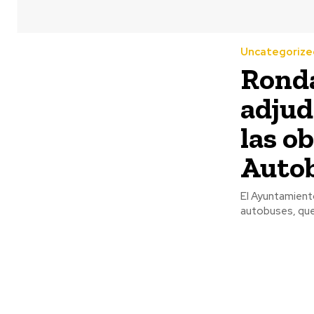
Uncategorize
Ronda
adjud
las o
Auto
El Ayuntamiento
autobuses, que 