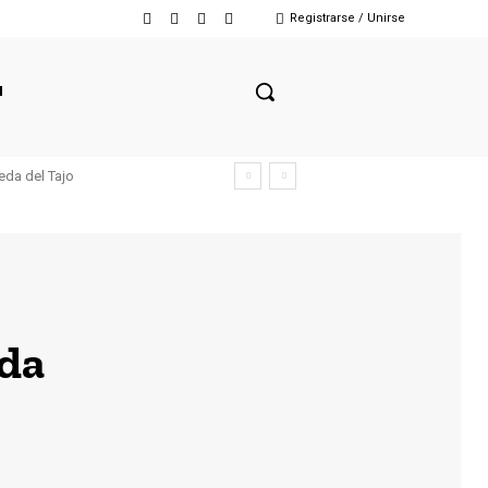
Registrarse / Unirse
N
eda del Tajo
nda