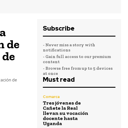
Subscribe
la
n de
- Never miss a story with
notifications
 de
- Gain full access to our premium
content
- Browse free from up to 5 devices
at once
Must read
tación de
Comarca
Tres jóvenes de
Cañete la Real
llevan su vocación
docente hasta
Uganda