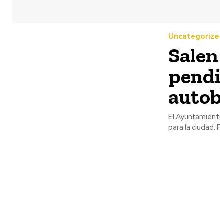
Uncategorize
Salen 
pendi
auto
El Ayuntamient
para la ciudad. P