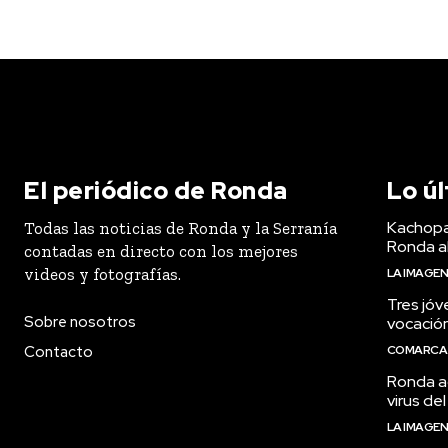
El periódico de Ronda
Lo ú
Kachopa
Todas las noticias de Ronda y la Serranía
Ronda a
contadas en directo con los mejores
videos y fotografías.
LA IMAGE
Tres jóv
Sobre nosotros
vocació
Contacto
COMARCA
Ronda ac
virus del
LA IMAGE