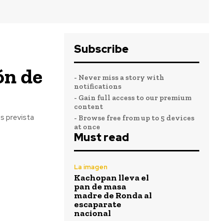
Subscribe
ón de
- Never miss a story with
notifications
- Gain full access to our premium
content
s prevista
- Browse free from up to 5 devices
at once
Must read
La imagen
Kachopan lleva el
pan de masa
madre de Ronda al
escaparate
nacional