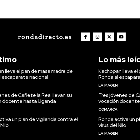
rondadirecto.es
ltimo
Lo más leí
n lleva el pan de masa madre de
Kachopan lleva el
l escaparate nacional
Ronda al escapara
N
LA IMAGEN
enes de Cañete la Real llevan su
Tres jóvenes de Ca
n docente hasta Uganda
vocación docente
COMARCA
tiva un plan de vigilancia contra el
Ronda activa un pl
 Nilo
virus del Nilo
N
LA IMAGEN