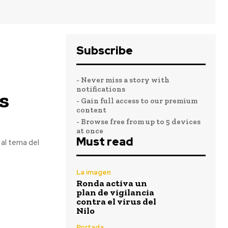
Subscribe
- Never miss a story with
notifications
s
- Gain full access to our premium
content
- Browse free from up to 5 devices
at once
Must read
al tema del
La imagen
Ronda activa un
plan de vigilancia
contra el virus del
Nilo
Portada