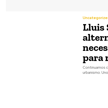
Uncategorize
Lluis
alter
neces
para 
Continuamos co
urbanismo. Uno 