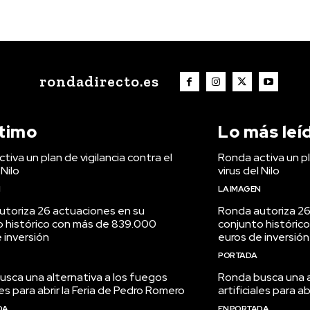
rondadirecto.es
ltimo
Lo más leí
tiva un plan de vigilancia contra el
Ronda activa un pl
 Nilo
virus del Nilo
N
LA IMAGEN
utoriza 26 actuaciones en su
Ronda autoriza 26
o histórico con más de 839.000
conjunto históric
 inversión
euros de inversión
PORTADA
sca una alternativa a los fuegos
Ronda busca una a
ales para abrir la Feria de Pedro Romero
artificiales para a
DA
EN PORTADA